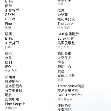
ETFs
交易
债券
加密货币
概览
CEX对
经纪商
DEX对
经纪商比较
Pine
The Leap
热图
特别优惠
股票
CME集团期货
ETFs
Eurex期货
加密货币
美国股票包
日历
关于公司
经济
我们是谁
收益
太空任务
股利
博客
IPO
帮助中心
更多产品
职涯
媒体工具包
新闻流
商品
投资组合
基本面图表
TradingView商店
收益率曲线
交易者塔罗牌
期权
C63 TradeTime
宏观地图
政策和安全
Pine Script®
使用条款
应用程序
免责声明