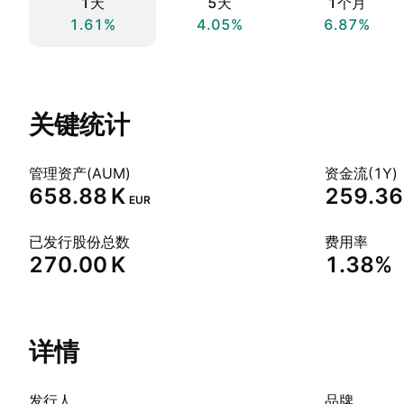
1天
5天
1个月
1.61%
4.05%
6.87%
关键统计
管理资产(AUM)
资金流(1Y)
‪658.88 K‬
‪259.36 
EUR
已发行股份总数
费用率
‪270.00 K‬
1.38%
详情
发行人
品牌