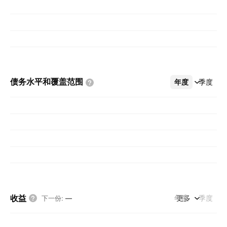
债务水平和覆盖范围
年度
更多
季度
收益
年度
更多
季度
下一份
:
—