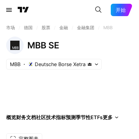
开始
市场
/
德国
/
股票
/
金融
/
金融集团
/
MBB
MBB SE
MBB
Deutsche Borse Xetra
概览
财务
文档
社区
技术指标
预测
季节性
ETFs
更多
完整图表