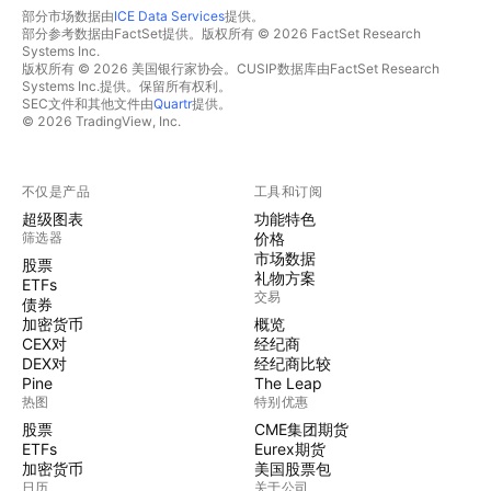
部分市场数据由
ICE Data Services
提供。
部分参考数据由FactSet提供。版权所有 © 2026 FactSet Research
Systems Inc.
版权所有 © 2026 美国银行家协会。CUSIP数据库由FactSet Research
Systems Inc.提供。保留所有权利。
SEC文件和其他文件由
Quartr
提供。
© 2026 TradingView, Inc.
不仅是产品
工具和订阅
超级图表
功能特色
筛选器
价格
市场数据
股票
礼物方案
ETFs
交易
债券
加密货币
概览
CEX对
经纪商
DEX对
经纪商比较
Pine
The Leap
热图
特别优惠
股票
CME集团期货
ETFs
Eurex期货
加密货币
美国股票包
日历
关于公司