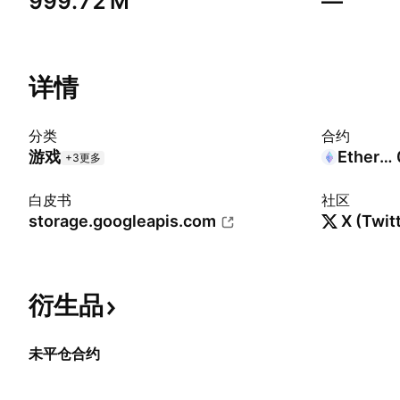
‪999.72 M‬
—
详情
分类
合约
游戏
Ethereum
+3更多
白皮书
社区
storage.googleapis.com
X (Twit
衍生品
未平仓合约