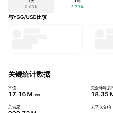
1天
1周
0.00%
3.73%
与YGG/USD比较
关键统计数据
市值
完全稀释后
‪17.16 M‬
‪18.35 M
USD
总供应
未平仓合约