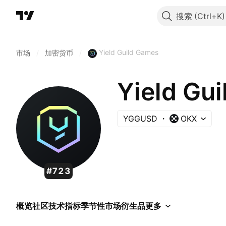
搜索
Yield Guild Games
市场
/
加密货币
/
Yield Gu
YGGUSD
OKX
#723
概览
社区
技术指标
季节性
市场
衍生品
更多