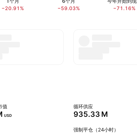
1个月
6个月
今年开始到现
−20.91%
−59.03%
−71.16%
市值
循环供应
‬
‪935.33 M‬
USD
强制平仓（24小时）