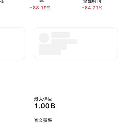
在
1年
全部时间
−88.19%
−84.71%
最大供应
‪1.00 B‬
资金费率