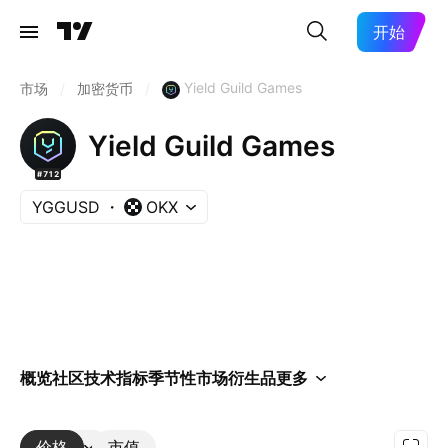
开始
Yield Guild Games
市场
/
加密货币
/
Yield Guild Games
#712
YGGUSD
OKX
概览
社区
技术指标
季节性
市场
衍生品
更多
价格
更多
市值