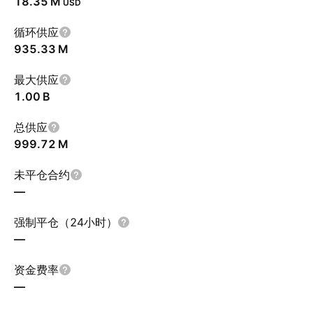
‪18.35 M‬
USD
循环供应
‪935.33 M‬
最大供应
‪1.00 B‬
总供应
‪999.72 M‬
未平仓合约
—
强制平仓（24小时）
—
资金费率
—