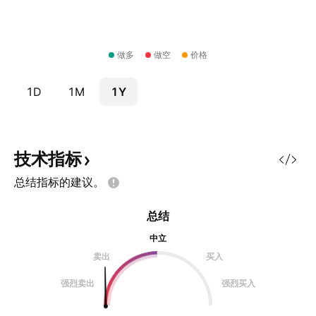
做多
做空
价格
1D
1M
1Y
技术指标
总结指标的建议。
总结
中立
卖出
买入
强烈卖出
强烈买入