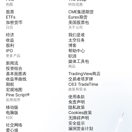
热图
特别优惠
股票
CME集团期货
ETFs
Eurex期货
加密货币
美国股票包
日历
关于公司
经济
我们是谁
收益
太空任务
股利
博客
IPO
帮助中心
更多产品
职涯
媒体工具包
新闻流
商品
投资组合
基本面图表
TradingView商店
收益率曲线
交易者塔罗牌
期权
C63 TradeTime
宏观地图
政策和安全
Pine Script®
使用条款
应用程序
免责声明
移动版
隐私政策
电脑版
Cookies政策
社区
无障碍声明
安全提示
社交网络
漏洞赏金计划
爱心墙