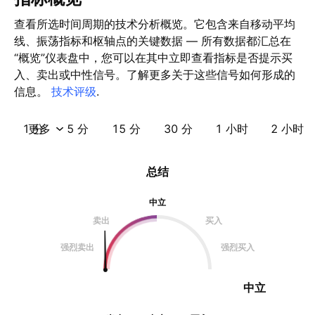
查看所选时间周期的技术分析概览。它包含来自移动平均
线、振荡指标和枢轴点的关键数据 — 所有数据都汇总在
“概览”仪表盘中，您可以在其中立即查看指标是否提示买
入、卖出或中性信号。了解更多关于这些信号如何形成的
信息。
技术评级
.
1 分
更多
5 分
15 分
30 分
1 小时
2 小时
总结
中立
卖出
买入
强烈卖出
强烈买入
中立