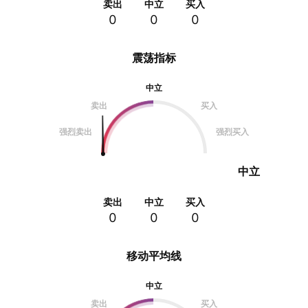
卖出
中立
买入
0
0
0
震荡指标
中立
卖出
买入
强烈卖出
强烈买入
中立
卖出
中立
买入
0
0
0
移动平均线
中立
卖出
买入