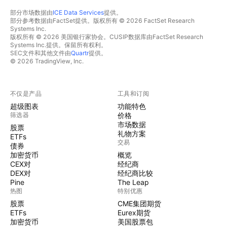
部分市场数据由
ICE Data Services
提供。
部分参考数据由FactSet提供。版权所有 © 2026 FactSet Research
Systems Inc.
版权所有 © 2026 美国银行家协会。CUSIP数据库由FactSet Research
Systems Inc.提供。保留所有权利。
SEC文件和其他文件由
Quartr
提供。
© 2026 TradingView, Inc.
不仅是产品
工具和订阅
超级图表
功能特色
筛选器
价格
市场数据
股票
礼物方案
ETFs
交易
债券
加密货币
概览
CEX对
经纪商
DEX对
经纪商比较
Pine
The Leap
热图
特别优惠
股票
CME集团期货
ETFs
Eurex期货
加密货币
美国股票包