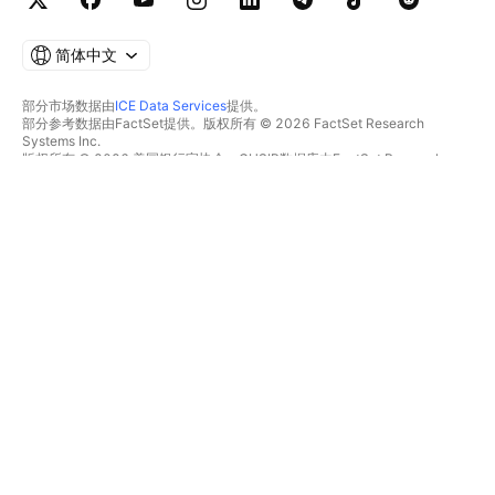
简体中文
部分市场数据由
ICE Data Services
提供。
部分参考数据由FactSet提供。版权所有 © 2026 FactSet Research
Systems Inc.
版权所有 © 2026 美国银行家协会。CUSIP数据库由FactSet Research
Systems Inc.提供。保留所有权利。
SEC文件和其他文件由
Quartr
提供。
© 2026 TradingView, Inc.
不仅是产品
工具和订阅
超级图表
功能特色
筛选器
价格
市场数据
股票
礼物方案
ETFs
交易
债券
加密货币
概览
CEX对
经纪商
DEX对
经纪商比较
Pine
The Leap
热图
特别优惠