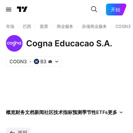
开始
市场
/
巴西
/
股票
/
商业服务
/
杂项商业服务
/
COGN3
Cogna Educacao S.A.
COGN3
B3
概览
财务
文档
新闻
社区
技术指标
预测
季节性
ETFs
更多
返回