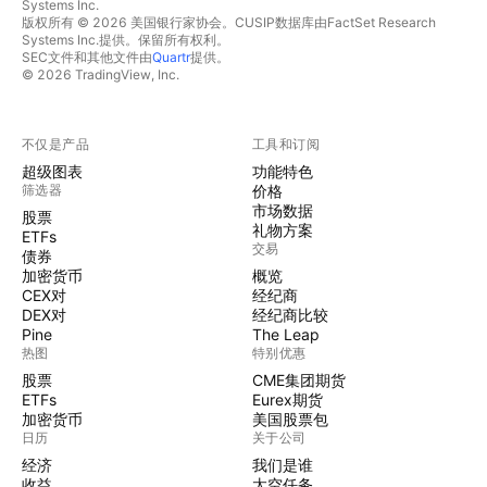
Systems Inc.
版权所有 © 2026 美国银行家协会。CUSIP数据库由FactSet Research
Systems Inc.提供。保留所有权利。
SEC文件和其他文件由
Quartr
提供。
© 2026 TradingView, Inc.
不仅是产品
工具和订阅
超级图表
功能特色
筛选器
价格
市场数据
股票
礼物方案
ETFs
交易
债券
加密货币
概览
CEX对
经纪商
DEX对
经纪商比较
Pine
The Leap
热图
特别优惠
股票
CME集团期货
ETFs
Eurex期货
加密货币
美国股票包
日历
关于公司
经济
我们是谁
收益
太空任务