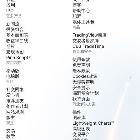
股利
博客
IPO
帮助中心
更多产品
职涯
媒体工具包
新闻流
商品
投资组合
基本面图表
TradingView商店
收益率曲线
交易者塔罗牌
期权
C63 TradeTime
宏观地图
政策和安全
Pine Script®
使用条款
应用程序
免责声明
移动版
隐私政策
电脑版
Cookies政策
社区
无障碍声明
安全提示
社交网络
漏洞赏金计划
爱心墙
状态页面
推荐朋友
商业解决方案
创作者计划
网站规则
插件
版主
图表库
观点
Lightweight Charts™
高级图表
交易
交易平台
教学
成长机会