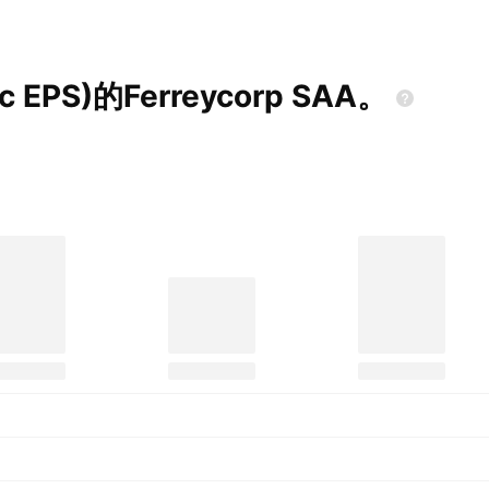
sic EPS)的Ferreycorp
SAA。