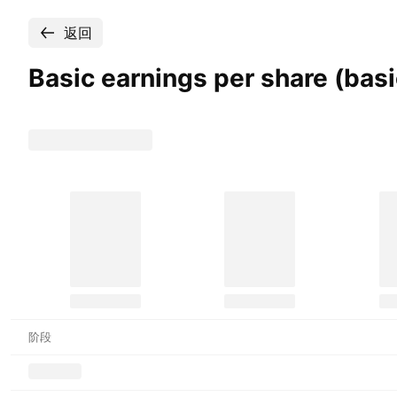
返回
Basic earnings per share (ba
阶段