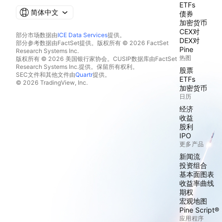
ETFs
简体中文
债券
加密货币
CEX对
部分市场数据由
ICE Data Services
提供。
DEX对
部分参考数据由FactSet提供。版权所有 © 2026 FactSet
Pine
Research Systems Inc.
热图
版权所有 © 2026 美国银行家协会。CUSIP数据库由FactSet
Research Systems Inc.提供。保留所有权利。
股票
SEC文件和其他文件由
Quartr
提供。
ETFs
© 2026 TradingView, Inc.
加密货币
日历
经济
收益
股利
IPO
更多产品
新闻流
投资组合
基本面图表
收益率曲线
期权
宏观地图
Pine Script®
应用程序