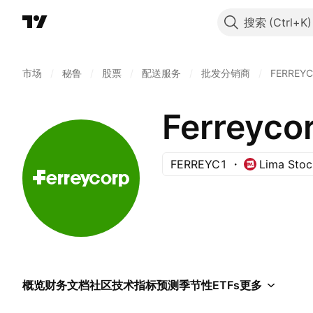
搜索
市场
/
秘鲁
/
股票
/
配送服务
/
批发分销商
/
FERREY
Ferreyco
FERREYC1
Lima Sto
概览
财务
文档
社区
技术指标
预测
季节性
ETFs
更多