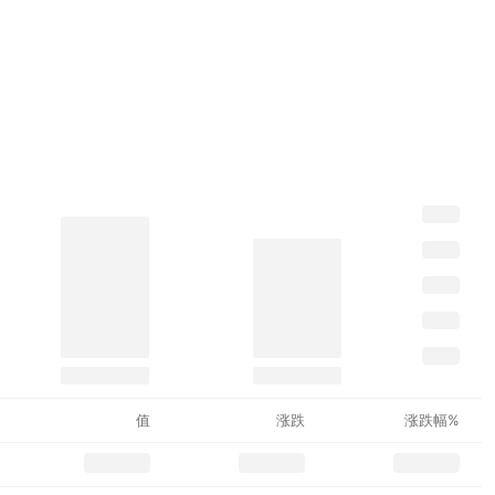
值
涨跌
涨跌幅%