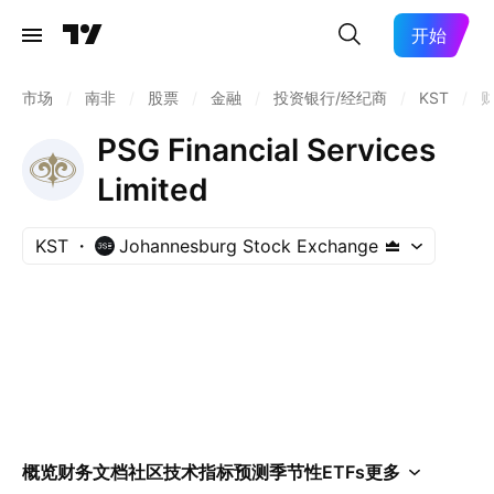
开始
市场
/
南非
/
股票
/
金融
/
投资银行/经纪商
/
KST
/
PSG Financial Services
Limited
KST
Johannesburg Stock Exchange
概览
财务
文档
社区
技术指标
预测
季节性
ETFs
更多