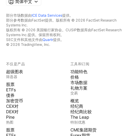
简体中文
部分市场数据由
ICE Data Services
提供。
部分参考数据由FactSet提供。版权所有 © 2026 FactSet Research
Systems Inc.
版权所有 © 2026 美国银行家协会。CUSIP数据库由FactSet Research
Systems Inc.提供。保留所有权利。
SEC文件和其他文件由
Quartr
提供。
© 2026 TradingView, Inc.
不仅是产品
工具和订阅
超级图表
功能特色
筛选器
价格
市场数据
股票
礼物方案
ETFs
交易
债券
加密货币
概览
CEX对
经纪商
DEX对
经纪商比较
Pine
The Leap
热图
特别优惠
股票
CME集团期货
ETFs
Eurex期货