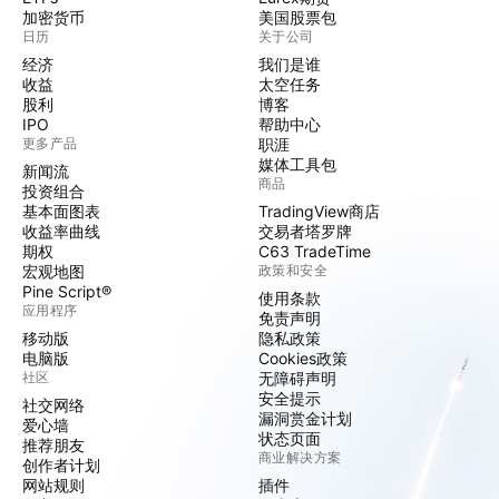
加密货币
美国股票包
日历
关于公司
经济
我们是谁
收益
太空任务
股利
博客
IPO
帮助中心
更多产品
职涯
媒体工具包
新闻流
商品
投资组合
基本面图表
TradingView商店
收益率曲线
交易者塔罗牌
期权
C63 TradeTime
宏观地图
政策和安全
Pine Script®
使用条款
应用程序
免责声明
移动版
隐私政策
电脑版
Cookies政策
社区
无障碍声明
安全提示
社交网络
漏洞赏金计划
爱心墙
状态页面
推荐朋友
商业解决方案
创作者计划
网站规则
插件