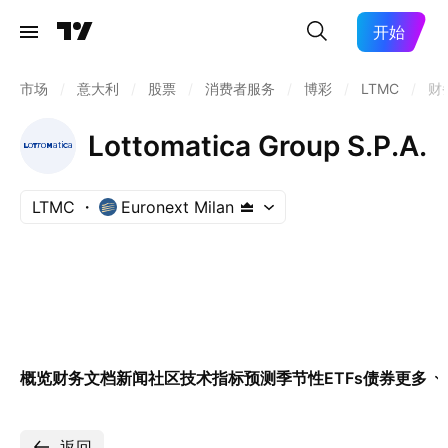
开始
市场
/
意大利
/
股票
/
消费者服务
/
博彩
/
LTMC
/
财
Lottomatica Group S.P.A.
LTMC
Euronext Milan
概览
财务
文档
新闻
社区
技术指标
预测
季节性
ETFs
债券
更多
返回