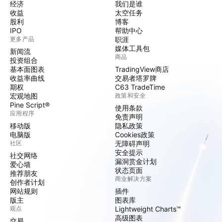
经济
我们是谁
收益
太空任务
股利
博客
IPO
帮助中心
更多产品
职涯
媒体工具包
新闻流
商品
投资组合
基本面图表
TradingView商店
收益率曲线
交易者塔罗牌
期权
C63 TradeTime
宏观地图
政策和安全
Pine Script®
使用条款
应用程序
免责声明
移动版
隐私政策
电脑版
Cookies政策
社区
无障碍声明
安全提示
社交网络
漏洞赏金计划
爱心墙
状态页面
推荐朋友
商业解决方案
创作者计划
网站规则
插件
版主
图表库
观点
Lightweight Charts™
高级图表
交易