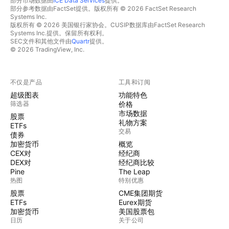
部分市场数据由
ICE Data Services
提供。
部分参考数据由FactSet提供。版权所有 © 2026 FactSet Research
Systems Inc.
版权所有 © 2026 美国银行家协会。CUSIP数据库由FactSet Research
Systems Inc.提供。保留所有权利。
SEC文件和其他文件由
Quartr
提供。
© 2026 TradingView, Inc.
不仅是产品
工具和订阅
超级图表
功能特色
筛选器
价格
市场数据
股票
礼物方案
ETFs
交易
债券
加密货币
概览
CEX对
经纪商
DEX对
经纪商比较
Pine
The Leap
热图
特别优惠
股票
CME集团期货
ETFs
Eurex期货
加密货币
美国股票包
日历
关于公司