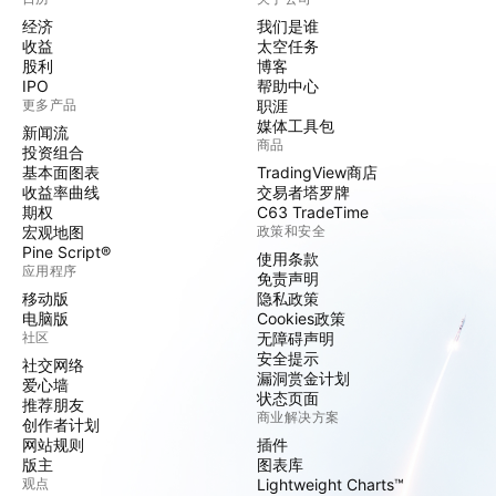
经济
我们是谁
收益
太空任务
股利
博客
IPO
帮助中心
更多产品
职涯
媒体工具包
新闻流
商品
投资组合
基本面图表
TradingView商店
收益率曲线
交易者塔罗牌
期权
C63 TradeTime
宏观地图
政策和安全
Pine Script®
使用条款
应用程序
免责声明
移动版
隐私政策
电脑版
Cookies政策
社区
无障碍声明
安全提示
社交网络
漏洞赏金计划
爱心墙
状态页面
推荐朋友
商业解决方案
创作者计划
网站规则
插件
版主
图表库
观点
Lightweight Charts™