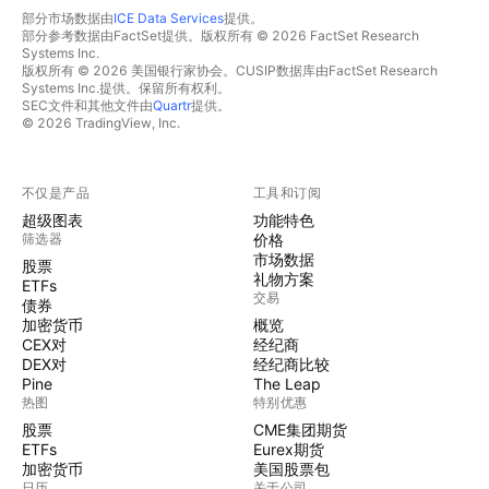
部分市场数据由
ICE Data Services
提供。
部分参考数据由FactSet提供。版权所有 © 2026 FactSet Research
Systems Inc.
版权所有 © 2026 美国银行家协会。CUSIP数据库由FactSet Research
Systems Inc.提供。保留所有权利。
SEC文件和其他文件由
Quartr
提供。
© 2026 TradingView, Inc.
不仅是产品
工具和订阅
超级图表
功能特色
筛选器
价格
市场数据
股票
礼物方案
ETFs
交易
债券
加密货币
概览
CEX对
经纪商
DEX对
经纪商比较
Pine
The Leap
热图
特别优惠
股票
CME集团期货
ETFs
Eurex期货
加密货币
美国股票包
日历
关于公司