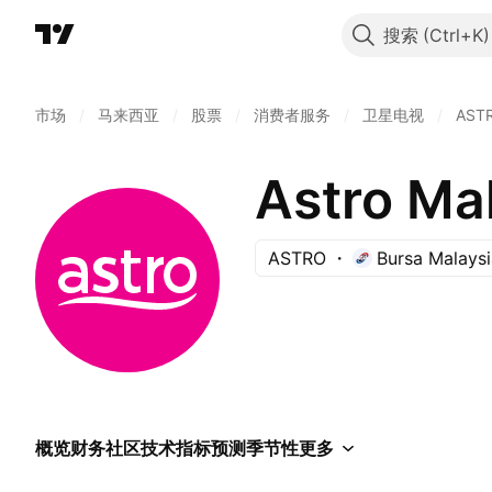
搜索
市场
/
马来西亚
/
股票
/
消费者服务
/
卫星电视
/
AST
Astro Ma
ASTRO
Bursa Malaysi
概览
财务
社区
技术指标
预测
季节性
更多