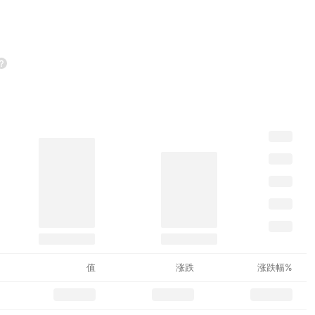
值
涨跌
涨跌幅%