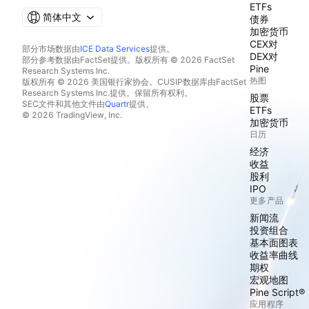
ETFs
简体中文
债券
加密货币
CEX对
部分市场数据由
ICE Data Services
提供。
DEX对
部分参考数据由FactSet提供。版权所有 © 2026 FactSet
Pine
Research Systems Inc.
热图
版权所有 © 2026 美国银行家协会。CUSIP数据库由FactSet
Research Systems Inc.提供。保留所有权利。
股票
SEC文件和其他文件由
Quartr
提供。
ETFs
© 2026 TradingView, Inc.
加密货币
日历
经济
收益
股利
IPO
更多产品
新闻流
投资组合
基本面图表
收益率曲线
期权
宏观地图
Pine Script®
应用程序