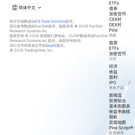
ETFs
简体中文
债券
加密货币
CEX对
部分市场数据由
ICE Data Services
提供。
DEX对
部分参考数据由FactSet提供。版权所有 © 2026 FactSet
Pine
Research Systems Inc.
热图
版权所有 © 2026 美国银行家协会。CUSIP数据库由FactSet
Research Systems Inc.提供。保留所有权利。
股票
SEC文件和其他文件由
Quartr
提供。
ETFs
© 2026 TradingView, Inc.
加密货币
日历
经济
收益
股利
IPO
更多产品
新闻流
投资组合
基本面图表
收益率曲线
期权
宏观地图
Pine Script®
应用程序