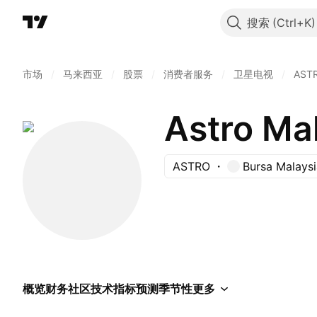
搜索
市场
/
马来西亚
/
股票
/
消费者服务
/
卫星电视
/
AST
Astro Ma
ASTRO
Bursa Malaysi
概览
财务
社区
技术指标
预测
季节性
更多