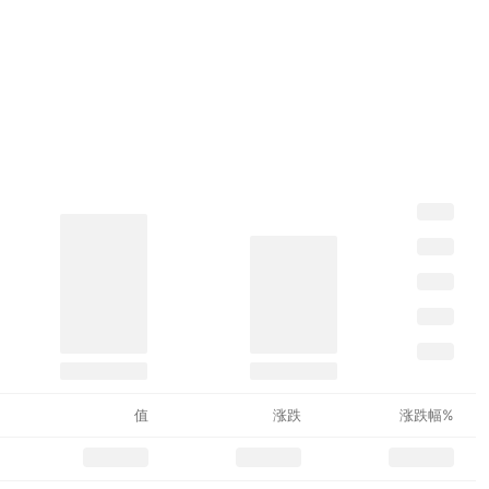
值
涨跌
涨跌幅%