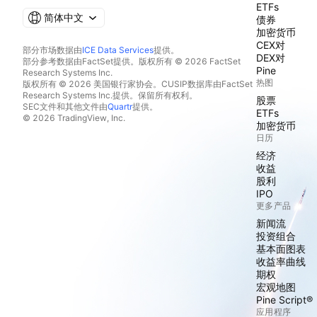
ETFs
简体中文
债券
加密货币
CEX对
部分市场数据由
ICE Data Services
提供。
DEX对
部分参考数据由FactSet提供。版权所有 © 2026 FactSet
Pine
Research Systems Inc.
热图
版权所有 © 2026 美国银行家协会。CUSIP数据库由FactSet
Research Systems Inc.提供。保留所有权利。
股票
SEC文件和其他文件由
Quartr
提供。
ETFs
© 2026 TradingView, Inc.
加密货币
日历
经济
收益
股利
IPO
更多产品
新闻流
投资组合
基本面图表
收益率曲线
期权
宏观地图
Pine Script®
应用程序