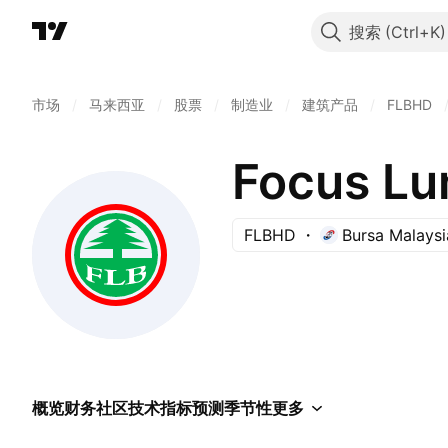
搜索
市场
/
马来西亚
/
股票
/
制造业
/
建筑产品
/
FLBHD
Focus Lu
FLBHD
Bursa Malaysi
概览
财务
社区
技术指标
预测
季节性
更多