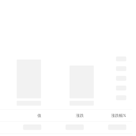
值
涨跌
涨跌幅%