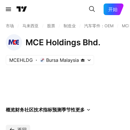
开始
市场
/
马来西亚
/
股票
/
制造业
/
汽车零件：OEM
/
MC
MCE Holdings Bhd.
MCEHLDG
Bursa Malaysia
概览
财务
社区
技术指标
预测
季节性
更多
返回