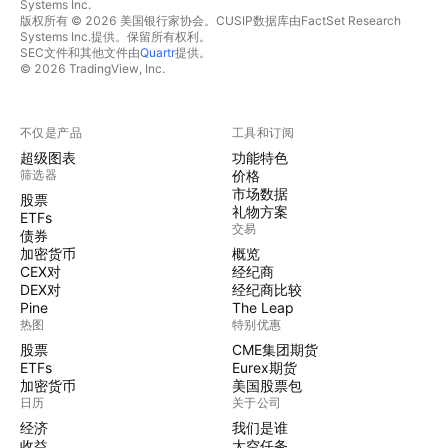
Systems Inc.
版权所有 © 2026 美国银行家协会。CUSIP数据库由FactSet Research
Systems Inc.提供。保留所有权利。
SEC文件和其他文件由
Quartr
提供。
© 2026 TradingView, Inc.
不仅是产品
工具和订阅
超级图表
功能特色
筛选器
价格
市场数据
股票
礼物方案
ETFs
交易
债券
加密货币
概览
CEX对
经纪商
DEX对
经纪商比较
Pine
The Leap
热图
特别优惠
股票
CME集团期货
ETFs
Eurex期货
加密货币
美国股票包
日历
关于公司
经济
我们是谁
收益
太空任务