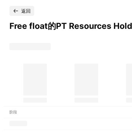
返回
Free float的PT Resources Hol
阶段