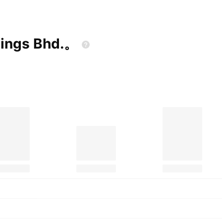
dings
Bhd.。