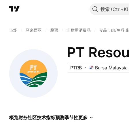
搜索
市场
/
马来西亚
/
股票
/
非耐用消费品
/
食品：肉/鱼/乳
PT Resou
PTRB
Bursa Malaysia
概览
财务
社区
技术指标
预测
季节性
更多