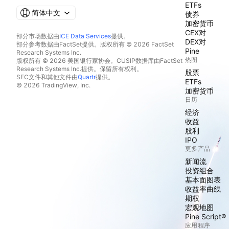
ETFs
简体中文
债券
加密货币
CEX对
部分市场数据由
ICE Data Services
提供。
DEX对
部分参考数据由FactSet提供。版权所有 © 2026 FactSet
Pine
Research Systems Inc.
热图
版权所有 © 2026 美国银行家协会。CUSIP数据库由FactSet
Research Systems Inc.提供。保留所有权利。
股票
SEC文件和其他文件由
Quartr
提供。
ETFs
© 2026 TradingView, Inc.
加密货币
日历
经济
收益
股利
IPO
更多产品
新闻流
投资组合
基本面图表
收益率曲线
期权
宏观地图
Pine Script®
应用程序