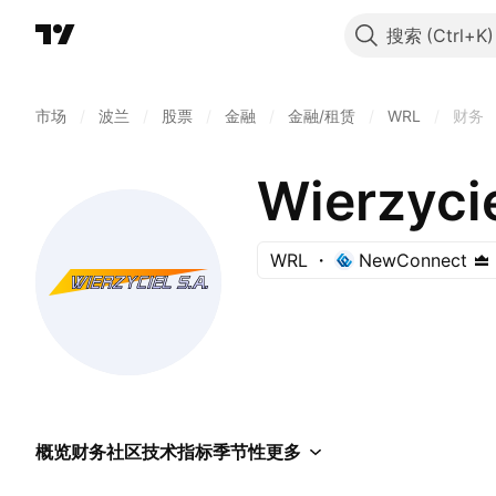
搜索
市场
/
波兰
/
股票
/
金融
/
金融/租赁
/
WRL
/
财务
Wierzycie
WRL
NewConnect
概览
财务
社区
技术指标
季节性
更多