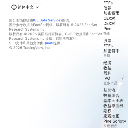
ETFs
简体中文
债券
加密货币
CEX对
部分市场数据由
ICE Data Services
提供。
DEX对
部分参考数据由FactSet提供。版权所有 © 2026 FactSet
Pine
Research Systems Inc.
热图
版权所有 © 2026 美国银行家协会。CUSIP数据库由FactSet
Research Systems Inc.提供。保留所有权利。
股票
SEC文件和其他文件由
Quartr
提供。
ETFs
© 2026 TradingView, Inc.
加密货币
日历
经济
收益
股利
IPO
更多产品
新闻流
投资组合
基本面图表
收益率曲线
期权
宏观地图
Pine Script®
应用程序