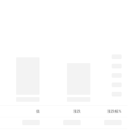
值
涨跌
涨跌幅%