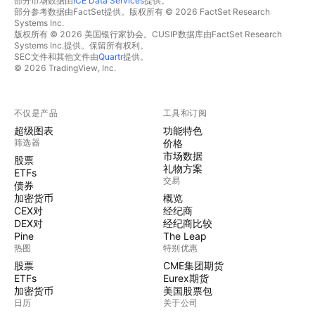
部分市场数据由
ICE Data Services
提供。
部分参考数据由FactSet提供。版权所有 © 2026 FactSet Research
Systems Inc.
版权所有 © 2026 美国银行家协会。CUSIP数据库由FactSet Research
Systems Inc.提供。保留所有权利。
SEC文件和其他文件由
Quartr
提供。
© 2026 TradingView, Inc.
不仅是产品
工具和订阅
超级图表
功能特色
筛选器
价格
市场数据
股票
礼物方案
ETFs
交易
债券
加密货币
概览
CEX对
经纪商
DEX对
经纪商比较
Pine
The Leap
热图
特别优惠
股票
CME集团期货
ETFs
Eurex期货
加密货币
美国股票包
日历
关于公司