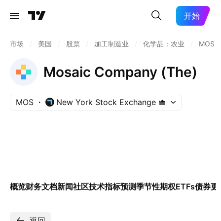
开始
市场
/
美国
/
股票
/
加工制造业
/
化学品：农业
/
MOS
Mosaic Company (The)
MOS
New York Stock Exchange
概览
财务
文档
新闻
社区
技术指标
预测
季节性
期权
ETFs
债券
更
返回