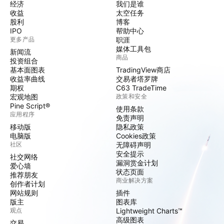
经济
我们是谁
收益
太空任务
股利
博客
IPO
帮助中心
更多产品
职涯
媒体工具包
新闻流
商品
投资组合
基本面图表
TradingView商店
收益率曲线
交易者塔罗牌
期权
C63 TradeTime
宏观地图
政策和安全
Pine Script®
使用条款
应用程序
免责声明
移动版
隐私政策
电脑版
Cookies政策
社区
无障碍声明
安全提示
社交网络
漏洞赏金计划
爱心墙
状态页面
推荐朋友
商业解决方案
创作者计划
网站规则
插件
版主
图表库
观点
Lightweight Charts™
高级图表
交易