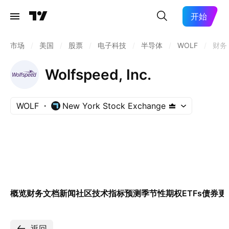
开始
市场
/
美国
/
股票
/
电子科技
/
半导体
/
WOLF
/
财务
Wolfspeed, Inc.
WOLF
New York Stock Exchange
概览
财务
文档
新闻
社区
技术指标
预测
季节性
期权
ETFs
债券
更
返回