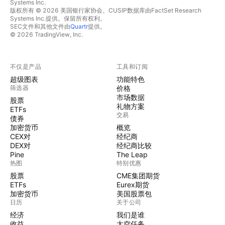
Systems Inc.
版权所有 © 2026 美国银行家协会。CUSIP数据库由FactSet Research
Systems Inc.提供。保留所有权利。
SEC文件和其他文件由
Quartr
提供。
© 2026 TradingView, Inc.
不仅是产品
工具和订阅
超级图表
功能特色
筛选器
价格
市场数据
股票
礼物方案
ETFs
交易
债券
加密货币
概览
CEX对
经纪商
DEX对
经纪商比较
Pine
The Leap
热图
特别优惠
股票
CME集团期货
ETFs
Eurex期货
加密货币
美国股票包
日历
关于公司
经济
我们是谁
收益
太空任务