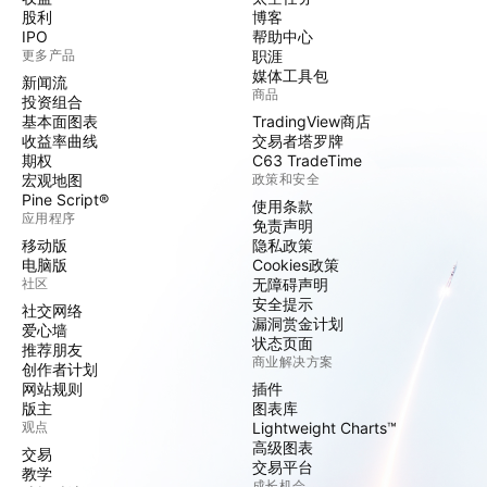
股利
博客
IPO
帮助中心
更多产品
职涯
媒体工具包
新闻流
商品
投资组合
基本面图表
TradingView商店
收益率曲线
交易者塔罗牌
期权
C63 TradeTime
宏观地图
政策和安全
Pine Script®
使用条款
应用程序
免责声明
移动版
隐私政策
电脑版
Cookies政策
社区
无障碍声明
安全提示
社交网络
漏洞赏金计划
爱心墙
状态页面
推荐朋友
商业解决方案
创作者计划
网站规则
插件
版主
图表库
观点
Lightweight Charts™
高级图表
交易
交易平台
教学
成长机会