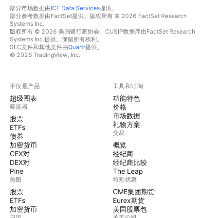
部分市场数据由
ICE Data Services
提供。
部分参考数据由FactSet提供。版权所有 © 2026 FactSet Research
Systems Inc.
版权所有 © 2026 美国银行家协会。CUSIP数据库由FactSet Research
Systems Inc.提供。保留所有权利。
SEC文件和其他文件由
Quartr
提供。
© 2026 TradingView, Inc.
不仅是产品
工具和订阅
超级图表
功能特色
筛选器
价格
市场数据
股票
礼物方案
ETFs
交易
债券
加密货币
概览
CEX对
经纪商
DEX对
经纪商比较
Pine
The Leap
热图
特别优惠
股票
CME集团期货
ETFs
Eurex期货
加密货币
美国股票包
日历
关于公司