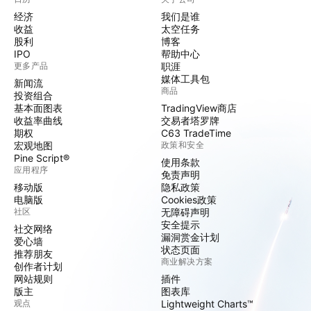
经济
我们是谁
收益
太空任务
股利
博客
IPO
帮助中心
更多产品
职涯
媒体工具包
新闻流
商品
投资组合
基本面图表
TradingView商店
收益率曲线
交易者塔罗牌
期权
C63 TradeTime
宏观地图
政策和安全
Pine Script®
使用条款
应用程序
免责声明
移动版
隐私政策
电脑版
Cookies政策
社区
无障碍声明
安全提示
社交网络
漏洞赏金计划
爱心墙
状态页面
推荐朋友
商业解决方案
创作者计划
网站规则
插件
版主
图表库
观点
Lightweight Charts™