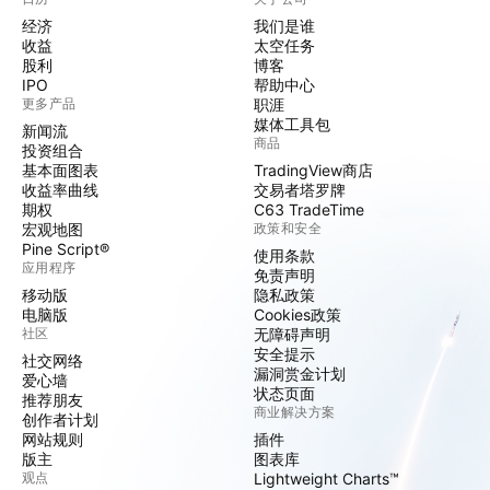
经济
我们是谁
收益
太空任务
股利
博客
IPO
帮助中心
更多产品
职涯
媒体工具包
新闻流
商品
投资组合
基本面图表
TradingView商店
收益率曲线
交易者塔罗牌
期权
C63 TradeTime
宏观地图
政策和安全
Pine Script®
使用条款
应用程序
免责声明
移动版
隐私政策
电脑版
Cookies政策
社区
无障碍声明
安全提示
社交网络
漏洞赏金计划
爱心墙
状态页面
推荐朋友
商业解决方案
创作者计划
网站规则
插件
版主
图表库
观点
Lightweight Charts™