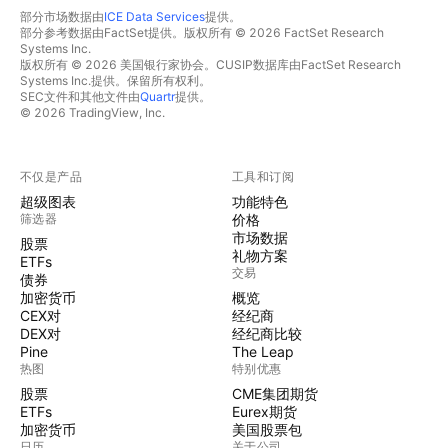
部分市场数据由
ICE Data Services
提供。
部分参考数据由FactSet提供。版权所有 © 2026 FactSet Research
Systems Inc.
版权所有 © 2026 美国银行家协会。CUSIP数据库由FactSet Research
Systems Inc.提供。保留所有权利。
SEC文件和其他文件由
Quartr
提供。
© 2026 TradingView, Inc.
不仅是产品
工具和订阅
超级图表
功能特色
筛选器
价格
市场数据
股票
礼物方案
ETFs
交易
债券
加密货币
概览
CEX对
经纪商
DEX对
经纪商比较
Pine
The Leap
热图
特别优惠
股票
CME集团期货
ETFs
Eurex期货
加密货币
美国股票包
日历
关于公司