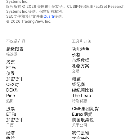
Systems Inc.
版权所有 © 2026 美国银行家协会。CUSIP数据库由FactSet Research
Systems Inc.提供。保留所有权利。
SEC文件和其他文件由
Quartr
提供。
© 2026 TradingView, Inc.
不仅是产品
工具和订阅
超级图表
功能特色
筛选器
价格
市场数据
股票
礼物方案
ETFs
交易
债券
加密货币
概览
CEX对
经纪商
DEX对
经纪商比较
Pine
The Leap
热图
特别优惠
股票
CME集团期货
ETFs
Eurex期货
加密货币
美国股票包
日历
关于公司
经济
我们是谁
收益
太空任务