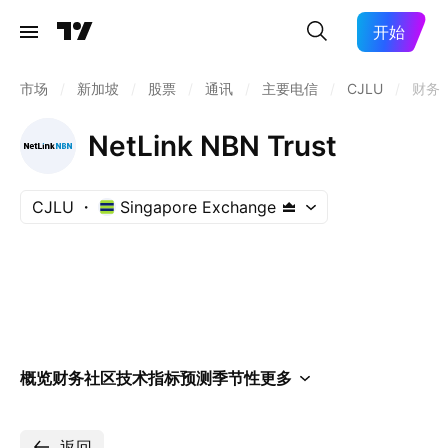
开始
市场
/
新加坡
/
股票
/
通讯
/
主要电信
/
CJLU
/
财务
NetLink NBN Trust
CJLU
Singapore Exchange
概览
财务
社区
技术指标
预测
季节性
更多
返回