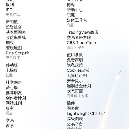
股利
博客
IPO
帮助中心
更多产品
职涯
媒体工具包
新闻流
商品
投资组合
基本面图表
TradingView商店
收益率曲线
交易者塔罗牌
期权
C63 TradeTime
宏观地图
政策和安全
Pine Script®
使用条款
应用程序
免责声明
移动版
隐私政策
电脑版
Cookies政策
社区
无障碍声明
安全提示
社交网络
漏洞赏金计划
爱心墙
状态页面
推荐朋友
商业解决方案
创作者计划
网站规则
插件
版主
图表库
观点
Lightweight Charts™
高级图表
交易
交易平台
教学
成长机会