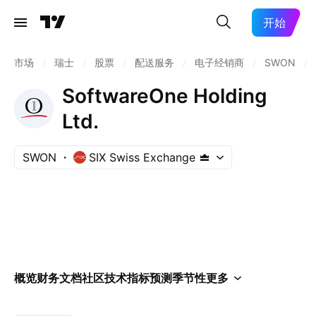
开始
市场
/
瑞士
/
股票
/
配送服务
/
电子经销商
/
SWON
/
SoftwareOne Holding
Ltd.
SWON
SIX Swiss Exchange
概览
财务
文档
社区
技术指标
预测
季节性
更多