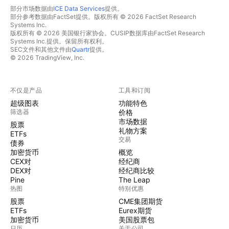
部分市场数据由
ICE Data Services
提供。
部分参考数据由FactSet提供。版权所有 © 2026 FactSet Research
Systems Inc.
版权所有 © 2026 美国银行家协会。CUSIP数据库由FactSet Research
Systems Inc.提供。保留所有权利。
SEC文件和其他文件由
Quartr
提供。
© 2026 TradingView, Inc.
不仅是产品
工具和订阅
超级图表
功能特色
筛选器
价格
市场数据
股票
礼物方案
ETFs
交易
债券
加密货币
概览
CEX对
经纪商
DEX对
经纪商比较
Pine
The Leap
热图
特别优惠
股票
CME集团期货
ETFs
Eurex期货
加密货币
美国股票包
日历
关于公司