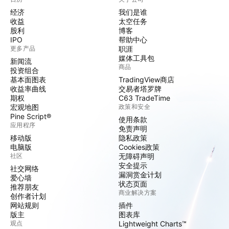
经济
我们是谁
收益
太空任务
股利
博客
IPO
帮助中心
更多产品
职涯
媒体工具包
新闻流
商品
投资组合
基本面图表
TradingView商店
收益率曲线
交易者塔罗牌
期权
C63 TradeTime
宏观地图
政策和安全
Pine Script®
使用条款
应用程序
免责声明
移动版
隐私政策
电脑版
Cookies政策
社区
无障碍声明
安全提示
社交网络
漏洞赏金计划
爱心墙
状态页面
推荐朋友
商业解决方案
创作者计划
网站规则
插件
版主
图表库
观点
Lightweight Charts™