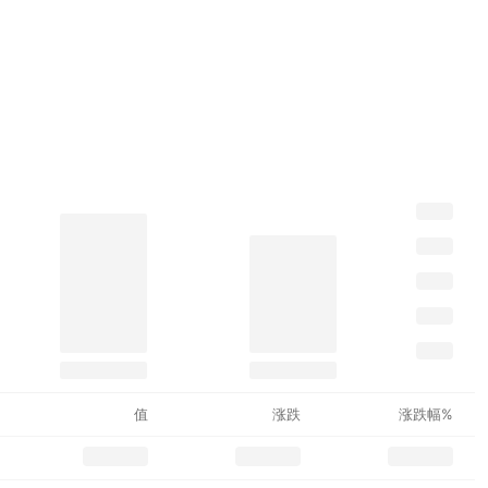
值
涨跌
涨跌幅%