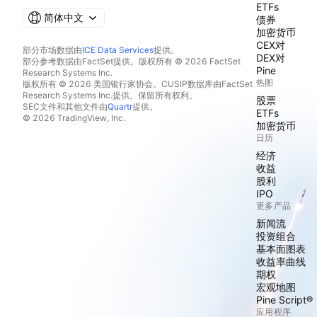
ETFs
简体中文
债券
加密货币
CEX对
部分市场数据由
ICE Data Services
提供。
DEX对
部分参考数据由FactSet提供。版权所有 © 2026 FactSet
Pine
Research Systems Inc.
热图
版权所有 © 2026 美国银行家协会。CUSIP数据库由FactSet
Research Systems Inc.提供。保留所有权利。
股票
SEC文件和其他文件由
Quartr
提供。
ETFs
© 2026 TradingView, Inc.
加密货币
日历
经济
收益
股利
IPO
更多产品
新闻流
投资组合
基本面图表
收益率曲线
期权
宏观地图
Pine Script®
应用程序