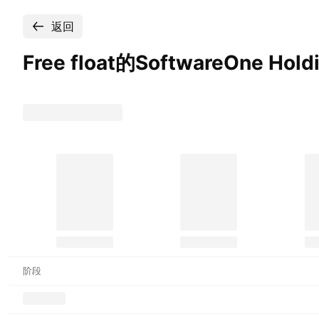
返回
Free float的SoftwareOne Hold
阶段