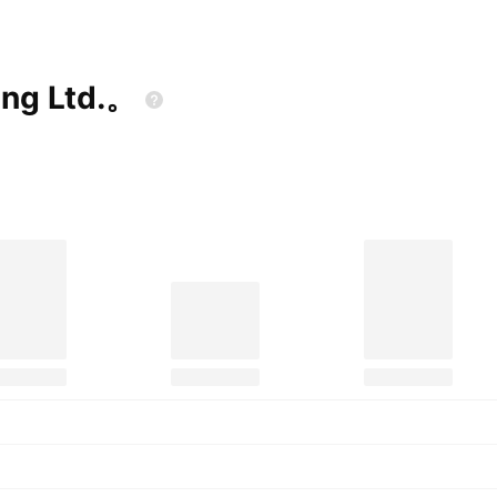
ing
Ltd.。