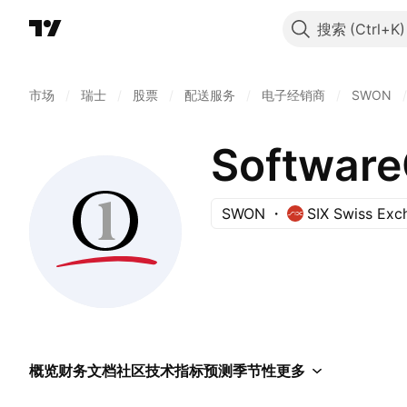
搜索
市场
/
瑞士
/
股票
/
配送服务
/
电子经销商
/
SWON
/
Software
SWON
SIX Swiss Exc
概览
财务
文档
社区
技术指标
预测
季节性
更多