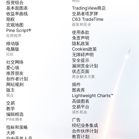
商品
投资组合
基本面图表
TradingView商店
收益率曲线
交易者塔罗牌
期权
C63 TradeTime
宏观地图
政策和安全
Pine Script®
使用条款
应用程序
免责声明
移动版
隐私政策
电脑版
Cookies政策
社区
无障碍声明
安全提示
社交网络
漏洞赏金计划
爱心墙
状态页面
推荐朋友
商业解决方案
创作者计划
网站规则
插件
版主
图表库
观点
Lightweight Charts™
高级图表
交易
交易平台
教学
成长机会
编辑精选
PINE脚本
广告
经纪业务集成
指标和策略
合作伙伴计划
大师
教育计划
自由开发人员