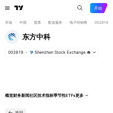
开始
市场
/
中国
/
股票
/
配送服务
/
电子经销商
/
002819
/
东方中科
002819
Shenzhen Stock Exchange
概览
财务
新闻
社区
技术指标
季节性
ETFs
更多
返回