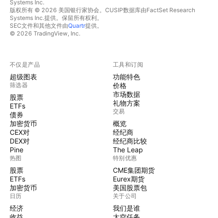
Systems Inc.
版权所有 © 2026 美国银行家协会。CUSIP数据库由FactSet Research
Systems Inc.提供。保留所有权利。
SEC文件和其他文件由
Quartr
提供。
© 2026 TradingView, Inc.
不仅是产品
工具和订阅
超级图表
功能特色
筛选器
价格
市场数据
股票
礼物方案
ETFs
交易
债券
加密货币
概览
CEX对
经纪商
DEX对
经纪商比较
Pine
The Leap
热图
特别优惠
股票
CME集团期货
ETFs
Eurex期货
加密货币
美国股票包
日历
关于公司
经济
我们是谁
收益
太空任务