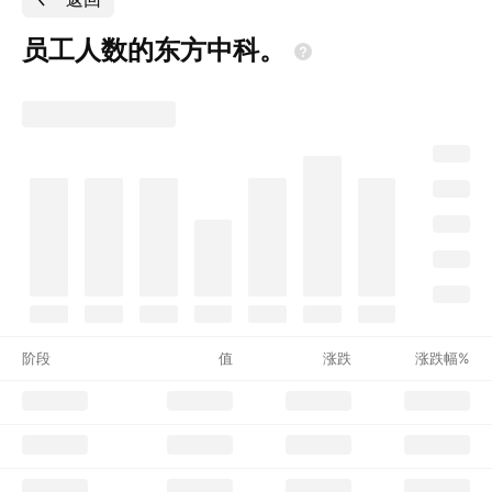
员工人数的东方中科。
阶段
值
涨跌
涨跌幅%