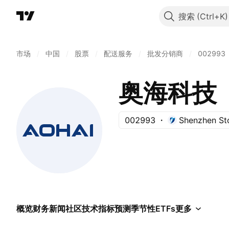
搜索
市场
/
中国
/
股票
/
配送服务
/
批发分销商
/
002993
奥海科技
002993
Shenzhen St
概览
财务
新闻
社区
技术指标
预测
季节性
ETFs
更多