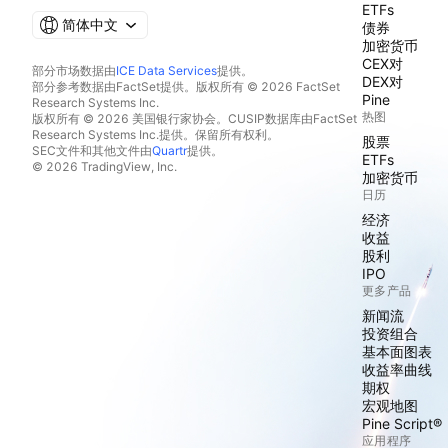
ETFs
简体中文
债券
加密货币
CEX对
部分市场数据由
ICE Data Services
提供。
DEX对
部分参考数据由FactSet提供。版权所有 © 2026 FactSet
Pine
Research Systems Inc.
热图
版权所有 © 2026 美国银行家协会。CUSIP数据库由FactSet
Research Systems Inc.提供。保留所有权利。
股票
SEC文件和其他文件由
Quartr
提供。
ETFs
© 2026 TradingView, Inc.
加密货币
日历
经济
收益
股利
IPO
更多产品
新闻流
投资组合
基本面图表
收益率曲线
期权
宏观地图
Pine Script®
应用程序