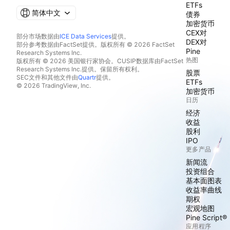
ETFs
简体中文
债券
加密货币
CEX对
部分市场数据由
ICE Data Services
提供。
DEX对
部分参考数据由FactSet提供。版权所有 © 2026 FactSet
Pine
Research Systems Inc.
热图
版权所有 © 2026 美国银行家协会。CUSIP数据库由FactSet
Research Systems Inc.提供。保留所有权利。
股票
SEC文件和其他文件由
Quartr
提供。
ETFs
© 2026 TradingView, Inc.
加密货币
日历
经济
收益
股利
IPO
更多产品
新闻流
投资组合
基本面图表
收益率曲线
期权
宏观地图
Pine Script®
应用程序