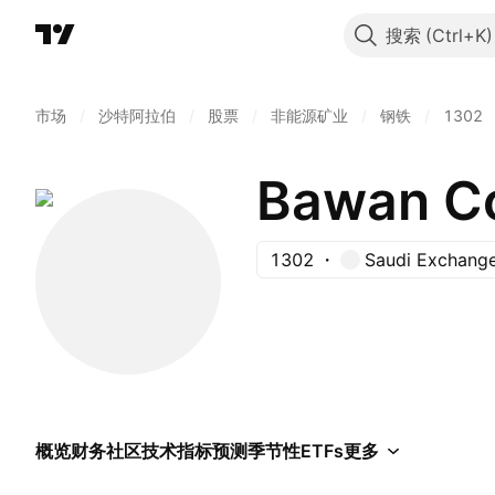
搜索
市场
/
沙特阿拉伯
/
股票
/
非能源矿业
/
钢铁
/
1302
Bawan C
1302
Saudi Exchang
概览
财务
社区
技术指标
预测
季节性
ETFs
更多