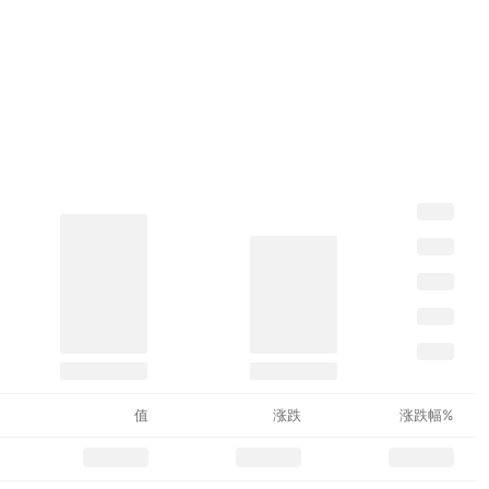
值
涨跌
涨跌幅%