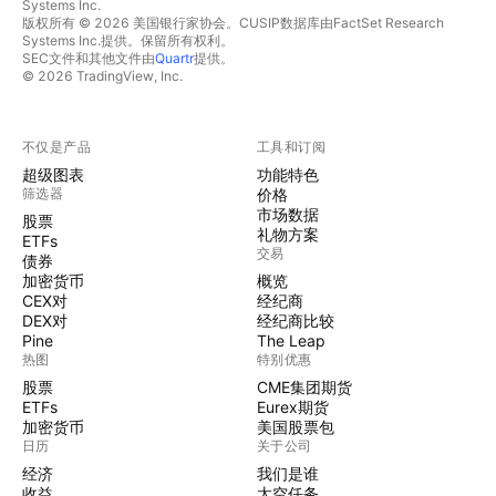
Systems Inc.
版权所有 © 2026 美国银行家协会。CUSIP数据库由FactSet Research
Systems Inc.提供。保留所有权利。
SEC文件和其他文件由
Quartr
提供。
© 2026 TradingView, Inc.
不仅是产品
工具和订阅
超级图表
功能特色
筛选器
价格
市场数据
股票
礼物方案
ETFs
交易
债券
加密货币
概览
CEX对
经纪商
DEX对
经纪商比较
Pine
The Leap
热图
特别优惠
股票
CME集团期货
ETFs
Eurex期货
加密货币
美国股票包
日历
关于公司
经济
我们是谁
收益
太空任务