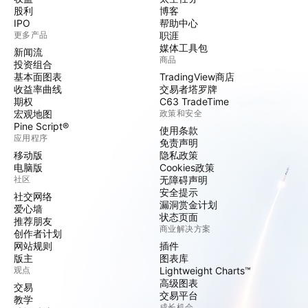
股利
博客
IPO
帮助中心
更多产品
职涯
媒体工具包
新闻流
商品
投资组合
基本面图表
TradingView商店
收益率曲线
交易者塔罗牌
期权
C63 TradeTime
宏观地图
政策和安全
Pine Script®
使用条款
应用程序
免责声明
移动版
隐私政策
电脑版
Cookies政策
社区
无障碍声明
安全提示
社交网络
漏洞赏金计划
爱心墙
状态页面
推荐朋友
商业解决方案
创作者计划
网站规则
插件
版主
图表库
观点
Lightweight Charts™
高级图表
交易
交易平台
教学
成长机会