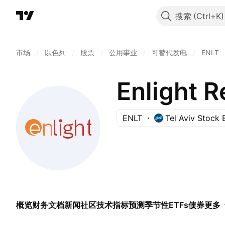
搜索
市场
/
以色列
/
股票
/
公用事业
/
可替代发电
/
ENLT
Enlight 
ENLT
Tel Aviv Stock
概览
财务
文档
新闻
社区
技术指标
预测
季节性
ETFs
债券
更多