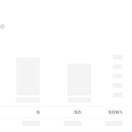
值
涨跌
涨跌幅%