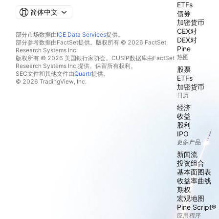
ETFs
简体中文
债券
加密货币
CEX对
部分市场数据由
ICE Data Services
提供。
DEX对
部分参考数据由FactSet提供。版权所有 © 2026 FactSet
Pine
Research Systems Inc.
热图
版权所有 © 2026 美国银行家协会。CUSIP数据库由FactSet
Research Systems Inc.提供。保留所有权利。
股票
SEC文件和其他文件由
Quartr
提供。
ETFs
© 2026 TradingView, Inc.
加密货币
日历
经济
收益
股利
IPO
更多产品
新闻流
投资组合
基本面图表
收益率曲线
期权
宏观地图
Pine Script®
应用程序