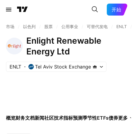
开始
市场
/
以色列
/
股票
/
公用事业
/
可替代发电
/
ENLT
/
Enlight Renewable
Energy Ltd
ENLT
Tel Aviv Stock Exchange
概览
财务
文档
新闻
社区
技术指标
预测
季节性
ETFs
债券
更多