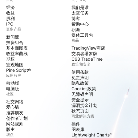
经济
我们是谁
收益
太空任务
股利
博客
IPO
帮助中心
更多产品
职涯
媒体工具包
新闻流
商品
投资组合
基本面图表
TradingView商店
收益率曲线
交易者塔罗牌
期权
C63 TradeTime
宏观地图
政策和安全
Pine Script®
使用条款
应用程序
免责声明
移动版
隐私政策
电脑版
Cookies政策
社区
无障碍声明
安全提示
社交网络
漏洞赏金计划
爱心墙
状态页面
推荐朋友
商业解决方案
创作者计划
网站规则
插件
版主
图表库
观点
Lightweight Charts™