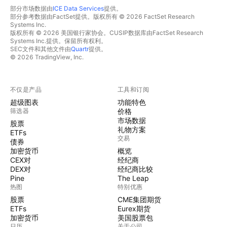
部分市场数据由
ICE Data Services
提供。
部分参考数据由FactSet提供。版权所有 © 2026 FactSet Research
Systems Inc.
版权所有 © 2026 美国银行家协会。CUSIP数据库由FactSet Research
Systems Inc.提供。保留所有权利。
SEC文件和其他文件由
Quartr
提供。
© 2026 TradingView, Inc.
不仅是产品
工具和订阅
超级图表
功能特色
筛选器
价格
市场数据
股票
礼物方案
ETFs
交易
债券
加密货币
概览
CEX对
经纪商
DEX对
经纪商比较
Pine
The Leap
热图
特别优惠
股票
CME集团期货
ETFs
Eurex期货
加密货币
美国股票包
日历
关于公司