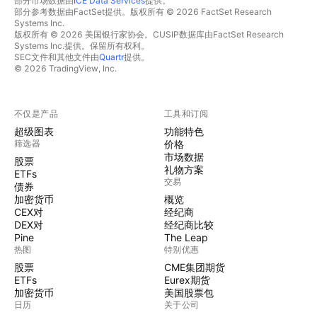
部分市场数据由
ICE Data Services
提供。
部分参考数据由FactSet提供。版权所有 © 2026 FactSet Research
Systems Inc.
版权所有 © 2026 美国银行家协会。CUSIP数据库由FactSet Research
Systems Inc.提供。保留所有权利。
SEC文件和其他文件由
Quartr
提供。
© 2026 TradingView, Inc.
不仅是产品
工具和订阅
超级图表
功能特色
筛选器
价格
市场数据
股票
礼物方案
ETFs
交易
债券
加密货币
概览
CEX对
经纪商
DEX对
经纪商比较
Pine
The Leap
热图
特别优惠
股票
CME集团期货
ETFs
Eurex期货
加密货币
美国股票包
日历
关于公司