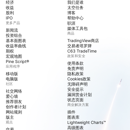
经济
我们是谁
收益
太空任务
股利
博客
IPO
帮助中心
更多产品
职涯
媒体工具包
新闻流
商品
投资组合
基本面图表
TradingView商店
收益率曲线
交易者塔罗牌
期权
C63 TradeTime
宏观地图
政策和安全
Pine Script®
使用条款
应用程序
免责声明
移动版
隐私政策
电脑版
Cookies政策
社区
无障碍声明
安全提示
社交网络
漏洞赏金计划
爱心墙
状态页面
推荐朋友
商业解决方案
创作者计划
网站规则
插件
版主
图表库
观点
Lightweight Charts™
高级图表
交易