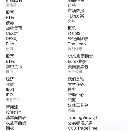
筛选器
价格
市场数据
股票
礼物方案
ETFs
交易
债券
加密货币
概览
CEX对
经纪商
DEX对
经纪商比较
Pine
The Leap
热图
特别优惠
股票
CME集团期货
ETFs
Eurex期货
加密货币
美国股票包
日历
关于公司
经济
我们是谁
收益
太空任务
股利
博客
IPO
帮助中心
更多产品
职涯
媒体工具包
新闻流
商品
投资组合
基本面图表
TradingView商店
收益率曲线
交易者塔罗牌
期权
C63 TradeTime