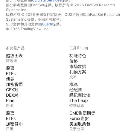
部分市场数据由
ICE Data Services
提供。
部分参考数据由FactSet提供。版权所有 © 2026 FactSet Research
Systems Inc.
版权所有 © 2026 美国银行家协会。CUSIP数据库由FactSet Research
Systems Inc.提供。保留所有权利。
SEC文件和其他文件由
Quartr
提供。
© 2026 TradingView, Inc.
不仅是产品
工具和订阅
超级图表
功能特色
筛选器
价格
市场数据
股票
礼物方案
ETFs
交易
债券
加密货币
概览
CEX对
经纪商
DEX对
经纪商比较
Pine
The Leap
热图
特别优惠
股票
CME集团期货
ETFs
Eurex期货
加密货币
美国股票包
日历
关于公司