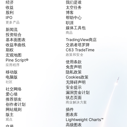
经济
我们是谁
收益
太空任务
股利
博客
IPO
帮助中心
更多产品
职涯
媒体工具包
新闻流
商品
投资组合
基本面图表
TradingView商店
收益率曲线
交易者塔罗牌
期权
C63 TradeTime
宏观地图
政策和安全
Pine Script®
使用条款
应用程序
免责声明
移动版
隐私政策
电脑版
Cookies政策
社区
无障碍声明
安全提示
社交网络
漏洞赏金计划
爱心墙
状态页面
推荐朋友
商业解决方案
创作者计划
网站规则
插件
版主
图表库
观点
Lightweight Charts™
高级图表
交易