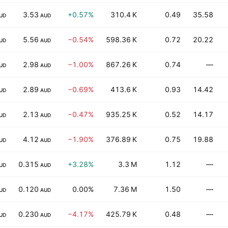
3.53
+0.57%
310.4 K
0.49
35.58
UD
AUD
5.56
−0.54%
598.36 K
0.72
20.22
UD
AUD
2.98
−1.00%
867.26 K
0.74
—
UD
AUD
2.89
−0.69%
413.6 K
0.93
14.42
UD
AUD
2.13
−0.47%
935.25 K
0.52
14.17
UD
AUD
4.12
−1.90%
376.89 K
0.75
19.88
UD
AUD
0.315
+3.28%
3.3 M
1.12
—
UD
AUD
0.120
0.00%
7.36 M
1.50
—
UD
AUD
0.230
−4.17%
425.79 K
0.48
—
UD
AUD