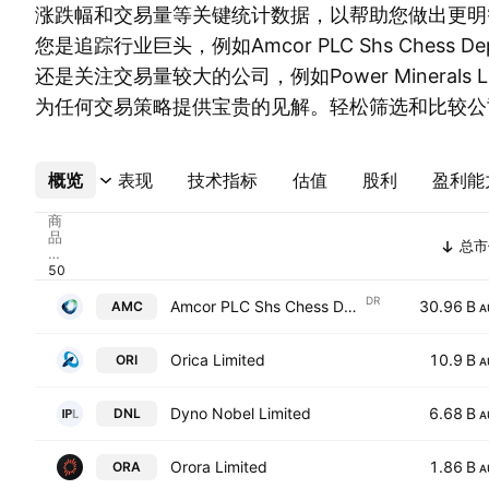
涨跌幅和交易量等关键统计数据，以帮助您做出更明
您是追踪行业巨头，例如Amcor PLC Shs Chess Deposi
还是关注交易量较大的公司，例如Power Minerals L
为任何交易策略提供宝贵的见解。轻松筛选和比较公
概览
更多
表现
技术指标
估值
股利
盈利能
商
品
总市
代
码
DR
Amcor PLC Shs Chess Depository Interests
30.96 B
AMC
A
Orica Limited
10.9 B
ORI
A
Dyno Nobel Limited
6.68 B
DNL
A
Orora Limited
1.86 B
ORA
A