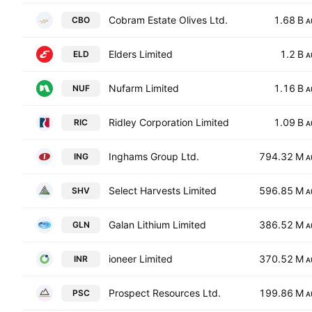
Cobram Estate Olives Ltd.
1.68 B
CBO
A
Elders Limited
1.2 B
ELD
A
Nufarm Limited
1.16 B
NUF
A
Ridley Corporation Limited
1.09 B
RIC
A
Inghams Group Ltd.
794.32 M
ING
A
Select Harvests Limited
596.85 M
SHV
A
Galan Lithium Limited
386.52 M
GLN
A
ioneer Limited
370.52 M
INR
A
Prospect Resources Ltd.
199.86 M
PSC
A