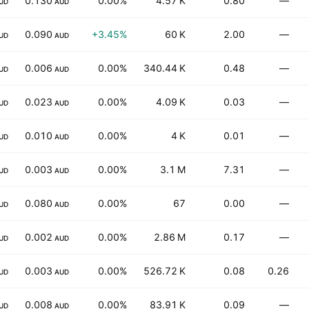
0.130
0.00%
4.57 K
0.80
—
UD
AUD
0.090
+3.45%
60 K
2.00
—
UD
AUD
0.006
0.00%
340.44 K
0.48
—
UD
AUD
0.023
0.00%
4.09 K
0.03
—
UD
AUD
0.010
0.00%
4 K
0.01
—
UD
AUD
0.003
0.00%
3.1 M
7.31
—
UD
AUD
0.080
0.00%
67
0.00
—
UD
AUD
0.002
0.00%
2.86 M
0.17
—
UD
AUD
0.003
0.00%
526.72 K
0.08
0.26
UD
AUD
0.008
0.00%
83.91 K
0.09
—
UD
AUD