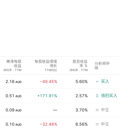
摊薄每股
每股收益缓慢
股息收益
分析师评
收益
增长
率 %
级
净利率，TTM
TTM同比
净利率，TTM
买入
2.16
−49.45%
5.60%
AUD
强烈买入
0.51
+171.91%
2.57%
AUD
中立
0.09
—
3.70%
AUD
中立
0.10
−32.48%
6.56%
AUD