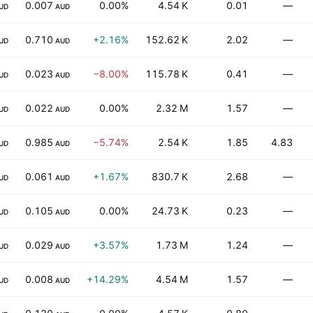
0.007
0.00%
4.54 K
0.01
—
UD
AUD
0.710
+2.16%
152.62 K
2.02
—
UD
AUD
0.023
−8.00%
115.78 K
0.41
—
UD
AUD
0.022
0.00%
2.32 M
1.57
—
UD
AUD
0.985
−5.74%
2.54 K
1.85
4.83
UD
AUD
0.061
+1.67%
830.7 K
2.68
—
UD
AUD
0.105
0.00%
24.73 K
0.23
—
UD
AUD
0.029
+3.57%
1.73 M
1.24
—
UD
AUD
0.008
+14.29%
4.54 M
1.57
—
UD
AUD