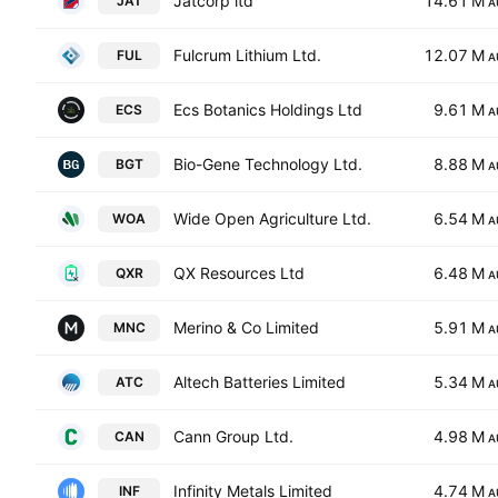
Jatcorp ltd
14.61 M
JAT
A
Fulcrum Lithium Ltd.
12.07 M
FUL
A
Ecs Botanics Holdings Ltd
9.61 M
ECS
A
Bio-Gene Technology Ltd.
8.88 M
BGT
A
Wide Open Agriculture Ltd.
6.54 M
WOA
A
QX Resources Ltd
6.48 M
QXR
A
Merino & Co Limited
5.91 M
MNC
A
Altech Batteries Limited
5.34 M
ATC
A
Cann Group Ltd.
4.98 M
CAN
A
Infinity Metals Limited
4.74 M
INF
A