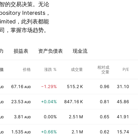
智的交易决策。无论
tory Interests，
imited，此列表都能
司，掌握市场趋势。
力
损益表
资产负债表
现金流
相对成
值
价格
涨跌 %
成交量
P/E
交量
67.16
−1.29%
515.2 K
0.96
31.10
UD
AUD
23.53
+0.04%
847.16 K
0.81
45.86
UD
AUD
3.81
0.00%
2.51 M
0.65
41.91
UD
AUD
1.535
+0.66%
2.1 M
0.62
15.74
UD
AUD