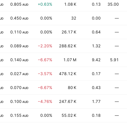
0.805
+0.63%
1.08 K
0.13
35.00
UD
AUD
0.450
0.00%
32
0.00
—
UD
AUD
0.110
0.00%
26.17 K
0.64
—
UD
AUD
0.089
−2.20%
288.62 K
1.32
—
UD
AUD
0.140
−6.67%
1.07 M
9.42
5.91
UD
AUD
0.027
−3.57%
478.12 K
0.17
—
UD
AUD
0.070
−6.67%
80 K
0.43
—
UD
AUD
0.100
−4.76%
247.67 K
1.77
—
UD
AUD
0.155
0.00%
55.02 K
0.18
—
UD
AUD