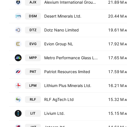
Alexium International Group Limited
21.89 M
AJX
A
Desert Minerals Ltd.
20.44 M
DSM
A
Dotz Nano Limited
19.61 M
DTZ
A
Evion Group NL
17.92 M
EVG
A
Metro Performance Glass Ltd
17.65 M
MPP
A
Patriot Resources limited
17.59 M
PAT
A
Lithium Plus Minerals Ltd.
16.21 M
LPM
A
RLF AgTech Ltd
15.32 M
RLF
A
Livium Ltd.
15.15 M
LIT
A