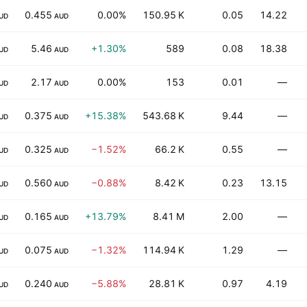
0.455
0.00%
150.95 K
0.05
14.22
UD
AUD
5.46
+1.30%
589
0.08
18.38
UD
AUD
2.17
0.00%
153
0.01
—
UD
AUD
0.375
+15.38%
543.68 K
9.44
—
UD
AUD
0.325
−1.52%
66.2 K
0.55
—
UD
AUD
0.560
−0.88%
8.42 K
0.23
13.15
UD
AUD
0.165
+13.79%
8.41 M
2.00
—
UD
AUD
0.075
−1.32%
114.94 K
1.29
—
UD
AUD
0.240
−5.88%
28.81 K
0.97
4.19
UD
AUD