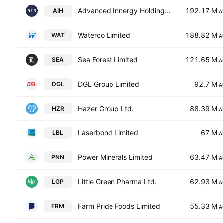
Advanced Innergy Holdings Ltd.
192.17 M
AIH
A
Waterco Limited
188.82 M
WAT
A
Sea Forest Limited
121.65 M
SEA
A
DGL Group Limited
92.7 M
DGL
A
Hazer Group Ltd.
88.39 M
HZR
A
Laserbond Limited
67 M
LBL
A
Power Minerals Limited
63.47 M
PNN
A
Little Green Pharma Ltd.
62.93 M
LGP
A
Farm Pride Foods Limited
55.33 M
FRM
A