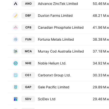
Advance ZincTek Limited
50.46 M
ANO
A
Duxton Farms Limited
48.21 M
DBF
A
Canadian Phosphate Limited
41.96 M
CP8
A
Fortuna Metals Limited
38.38 M
FUN
A
Murray Cod Australia Limited
37.18 M
MCA
A
Noble Helium Ltd.
34.92 M
NHE
A
Carbonxt Group Ltd.
30.33 M
CG1
A
Gale Pacific Limited
29.89 M
GAP
A
SciDev Ltd
29.46 M
SDV
A