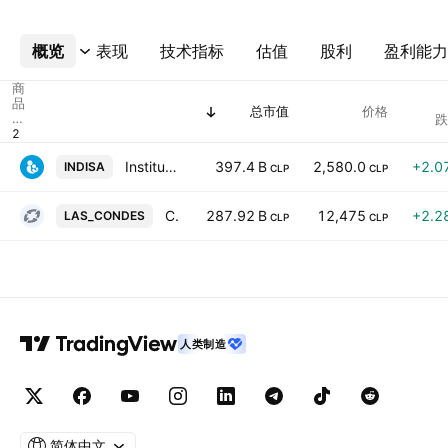
概览
更多
表现
技术指标
估值
股利
盈利能力
商
品
总市值
价格
代
跌
码
Instituto de Diagnostico S.A.
397.4 B
2,580.0
+2.0
INDISA
CLP
CLP
Clinica Las Condes S.A.
287.92 B
12,475
+2.2
LAS_CONDES
CLP
CLP
人类制造
简体中文