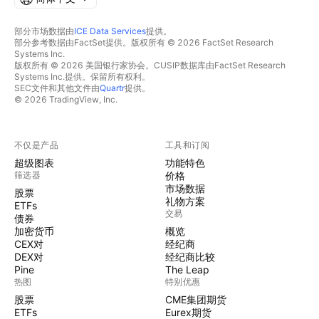
部分市场数据由
ICE Data Services
提供。
部分参考数据由FactSet提供。版权所有 © 2026 FactSet Research
Systems Inc.
版权所有 © 2026 美国银行家协会。CUSIP数据库由FactSet Research
Systems Inc.提供。保留所有权利。
SEC文件和其他文件由
Quartr
提供。
© 2026 TradingView, Inc.
不仅是产品
工具和订阅
超级图表
功能特色
筛选器
价格
市场数据
股票
礼物方案
ETFs
交易
债券
加密货币
概览
CEX对
经纪商
DEX对
经纪商比较
Pine
The Leap
热图
特别优惠
股票
CME集团期货
ETFs
Eurex期货