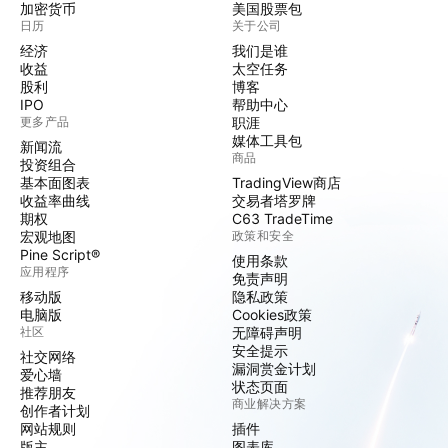
加密货币
美国股票包
日历
关于公司
经济
我们是谁
收益
太空任务
股利
博客
IPO
帮助中心
更多产品
职涯
媒体工具包
新闻流
商品
投资组合
基本面图表
TradingView商店
收益率曲线
交易者塔罗牌
期权
C63 TradeTime
宏观地图
政策和安全
Pine Script®
使用条款
应用程序
免责声明
移动版
隐私政策
电脑版
Cookies政策
社区
无障碍声明
安全提示
社交网络
漏洞赏金计划
爱心墙
状态页面
推荐朋友
商业解决方案
创作者计划
网站规则
插件
版主
图表库