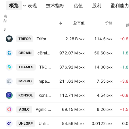
概览
更多
表现
技术指标
估值
股利
盈利能力
商
品
总市值
价格
代
跌
码
Trifork Group AG
2.28 B
114.5
−0.
TRIFOR
DKK
DKK
cBrain A/S
972.07 M
50.60
+1.
CBRAIN
DKK
DKK
TROPHY GAMES Development A/S
376.92 M
14.00
+1.
TGAMES
DKK
DKK
Impero A/S
211.63 M
7.55
−3.
IMPERO
DKK
DKK
Konsolidator A/S
112.71 M
4.54
−0.
KONSOL
DKK
DKK
Agillic A/S
69.15 M
6.20
−1.
AGILC
DKK
DKK
Unlimit Group A/S
54.56 M
0.0122
0.
UNLGRP
DKK
DKK