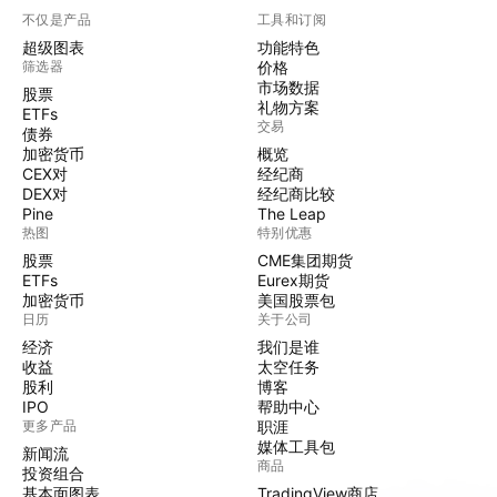
不仅是产品
工具和订阅
超级图表
功能特色
筛选器
价格
市场数据
股票
礼物方案
ETFs
交易
债券
加密货币
概览
CEX对
经纪商
DEX对
经纪商比较
Pine
The Leap
热图
特别优惠
股票
CME集团期货
ETFs
Eurex期货
加密货币
美国股票包
日历
关于公司
经济
我们是谁
收益
太空任务
股利
博客
IPO
帮助中心
更多产品
职涯
媒体工具包
新闻流
商品
投资组合
基本面图表
TradingView商店