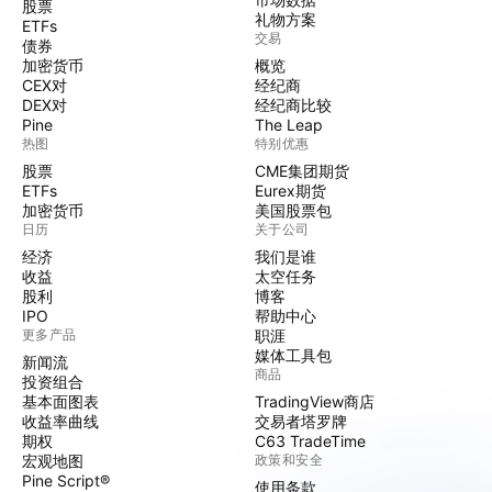
股票
礼物方案
ETFs
交易
债券
加密货币
概览
CEX对
经纪商
DEX对
经纪商比较
Pine
The Leap
热图
特别优惠
股票
CME集团期货
ETFs
Eurex期货
加密货币
美国股票包
日历
关于公司
经济
我们是谁
收益
太空任务
股利
博客
IPO
帮助中心
更多产品
职涯
媒体工具包
新闻流
商品
投资组合
基本面图表
TradingView商店
收益率曲线
交易者塔罗牌
期权
C63 TradeTime
宏观地图
政策和安全
Pine Script®
使用条款