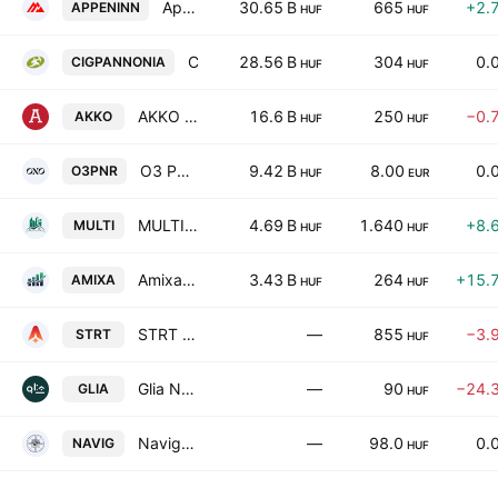
Appeninn Vagyonkezelo Holding Nyrt
30.65 B
665
+2.
APPENINN
HUF
HUF
CIG Pannonia Life Insurance Plc
28.56 B
304
0.
CIGPANNONIA
HUF
HUF
AKKO Invest Nyrt.
16.6 B
250
−0.
AKKO
HUF
HUF
O3 Partners NV
9.42 B
8.00
0.
O3PNR
HUF
EUR
MULTIHOME Ingatlanforgalmazo Nyilvanosan Mukodo Reszvenytarsasag
4.69 B
1.640
+8.
MULTI
HUF
HUF
Amixa Holding Plc
3.43 B
264
+15.
AMIXA
HUF
HUF
STRT Holding Nyrt.
—
855
−3.
STRT
HUF
Glia Nova Nyilvanosan Mukodo Reszvenytarsasag
—
90
−24.
GLIA
HUF
Navigator Investments Nyrt.
—
98.0
0.
NAVIG
HUF