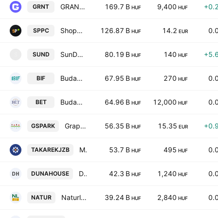
GRANIT Bank Nyilvanosan Mukodo Reszvenytarsasag
169.7 B
9,400
+0.
GRNT
HUF
HUF
Shopper Park Plus Nyrt.
126.87 B
14.2
0.
SPPC
HUF
EUR
SunDell Estate Nyilvanosan Mukodo Reszvenytarsasag
80.19 B
140
+5.
SUND
S
HUF
HUF
Budapesti Ingatlan Hasznositasi es Fejlesztesi Nyrt
67.95 B
270
0.
BIF
HUF
HUF
Budapest Stock Exchange Plc
64.96 B
12,000
0.
BET
HUF
HUF
Graphisoft Park SE
56.35 B
15.35
+0.
GSPARK
HUF
EUR
MBH Mortgage Bank Co. Plc.
53.7 B
495
0.
TAKAREKJZB
HUF
HUF
DH Group Nyilvanosan Mukodo Reszvenytarsasag
42.3 B
1,240
0.
DUNAHOUSE
HUF
HUF
Naturland Holding Vagyonkezelo es Befektetesi Nyilvanosan Mukodo Reszvenytarsasag Class A
39.24 B
2,840
0.
NATUR
HUF
HUF