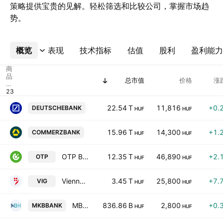
策略提供宝贵的见解。轻松筛选和比较公司，掌握市场趋
势。
概览
更多
表现
技术指标
估值
股利
盈利能力
商
品
总市值
价格
涨
代
码
Deutsche Bank Aktiengesellschaft
22.54 T
11,816
+0.
DEUTSCHEBANK
HUF
HUF
Commerzbank AG
15.96 T
14,300
+1.
COMMERZBANK
HUF
HUF
OTP Bank Nyrt
12.35 T
46,890
+2.
OTP
HUF
HUF
Vienna Insurance Group AG
3.45 T
25,800
+7.
VIG
HUF
HUF
MBH Bank Plc. Class A
836.86 B
2,800
+0.
MKBBANK
HUF
HUF