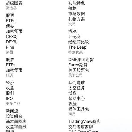
超级图表
功能特色
筛选器
价格
市场数据
股票
礼物方案
ETFs
交易
债券
加密货币
概览
CEX对
经纪商
DEX对
经纪商比较
Pine
The Leap
热图
特别优惠
股票
CME集团期货
ETFs
Eurex期货
加密货币
美国股票包
日历
关于公司
经济
我们是谁
收益
太空任务
股利
博客
IPO
帮助中心
更多产品
职涯
媒体工具包
新闻流
商品
投资组合
基本面图表
TradingView商店
收益率曲线
交易者塔罗牌
期权
C63 TradeTime