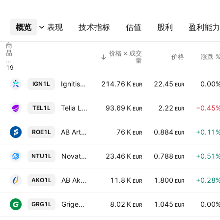
概览
更多
表现
技术指标
估值
股利
盈利能力
商
品
价格 × 成交
价格
涨跌 
代
量
码
Ignitis Grupe AB
214.76 K
22.45
0.00
IGN1L
EUR
EUR
Telia Lietuva AB
93.69 K
2.22
−0.45
TEL1L
EUR
EUR
AB Artea Bankas
76 K
0.884
+0.11
ROE1L
EUR
EUR
Novaturas AB
23.46 K
0.788
+0.51
NTU1L
EUR
EUR
AB Akola Group
11.8 K
1.800
+0.28
AKO1L
EUR
EUR
Grigeo Group AB
8.02 K
1.045
0.00
GRG1L
EUR
EUR