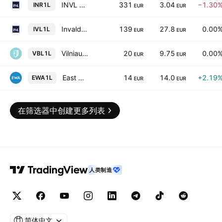
INVL Baltic Real Estate UTIB EUR
331
3.04
−1.30
INR1L
EUR
EUR
Invalda INVL AB
139
27.8
0.00
IVL1L
EUR
EUR
Vilniaus Baldai AB
20
9.75
0.00
VBL1L
EUR
EUR
East West Agro AB
14
14.0
+2.19
EWA1L
EUR
EUR
在筛选器中创建更多列表
人类制造
简体中文