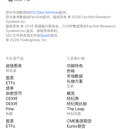
部分市场数据由
ICE Data Services
提供。
部分参考数据由FactSet提供。版权所有 © 2026 FactSet Research
Systems Inc.
版权所有 © 2026 美国银行家协会。CUSIP数据库由FactSet Research
Systems Inc.提供。保留所有权利。
SEC文件和其他文件由
Quartr
提供。
© 2026 TradingView, Inc.
不仅是产品
工具和订阅
超级图表
功能特色
筛选器
价格
市场数据
股票
礼物方案
ETFs
交易
债券
加密货币
概览
CEX对
经纪商
DEX对
经纪商比较
Pine
The Leap
热图
特别优惠
股票
CME集团期货
ETFs
Eurex期货