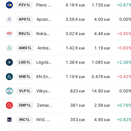
Pieno Zvaigzdes AB
4.18 K
1.730
+0.87
PZV1L
EUR
EUR
Apranga APB
3.58 K
4.00
0.00
APG1L
EUR
EUR
Rokiskio suris AB
3.02 K
4.46
−0.45
RSU1L
EUR
EUR
Amber Grid AB
1.42 K
1.19
−0.83
AMG1L
EUR
EUR
Litgrid AB
1.38 K
1.085
+2.36
LGD1L
EUR
EUR
KN Energies AB
1.19 K
0.476
−0.42
KNE1L
EUR
EUR
Vilkyskiu Pienine AB
820
14.90
0.00
VLP1L
EUR
EUR
Zemaitijos Pienas AB
381
2.56
+0.79
ZMP1L
EUR
EUR
INVL Technology
353
4.90
+0.82
INC1L
EUR
EUR