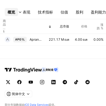
概览
更多
表现
技术指标
估值
股利
盈利能力
商
品
涨
总市值
价格
代
跌 %
码
Apranga APB
221.17 M
4.00
0.00%
APG1L
EUR
EUR
人类制造
简体中文
部分市场数据由
ICE Data Services
提供。