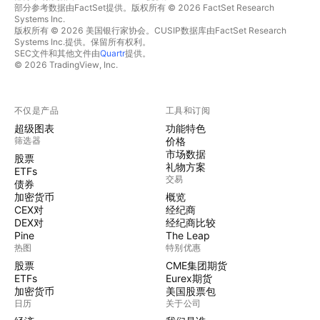
部分参考数据由FactSet提供。版权所有 © 2026 FactSet Research
Systems Inc.
版权所有 © 2026 美国银行家协会。CUSIP数据库由FactSet Research
Systems Inc.提供。保留所有权利。
SEC文件和其他文件由
Quartr
提供。
© 2026 TradingView, Inc.
不仅是产品
工具和订阅
超级图表
功能特色
筛选器
价格
市场数据
股票
礼物方案
ETFs
交易
债券
加密货币
概览
CEX对
经纪商
DEX对
经纪商比较
Pine
The Leap
热图
特别优惠
股票
CME集团期货
ETFs
Eurex期货
加密货币
美国股票包
日历
关于公司