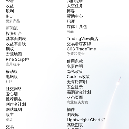
经济
我们是谁
收益
太空任务
股利
博客
IPO
帮助中心
更多产品
职涯
媒体工具包
新闻流
商品
投资组合
基本面图表
TradingView商店
收益率曲线
交易者塔罗牌
期权
C63 TradeTime
宏观地图
政策和安全
Pine Script®
使用条款
应用程序
免责声明
移动版
隐私政策
电脑版
Cookies政策
社区
无障碍声明
安全提示
社交网络
漏洞赏金计划
爱心墙
状态页面
推荐朋友
商业解决方案
创作者计划
网站规则
插件
版主
图表库
观点
Lightweight Charts™
高级图表
交易