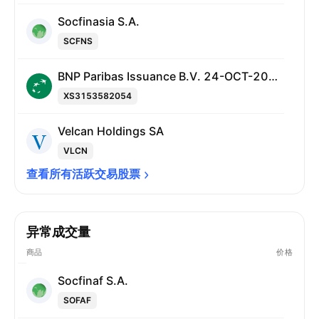
Socfinasia S.A.
SCFNS
BNP Paribas Issuance B.V. 24-OCT-2028
XS3153582054
Velcan Holdings SA
VLCN
查看所有活跃交易股票
异常成交量
商品
价格
Socfinaf S.A.
SOFAF