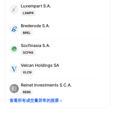
Luxempart S.A.
LXMPR
Brederode S.A.
BREL
Socfinasia S.A.
SCFNS
Velcan Holdings SA
VLCN
Reinet Investments S.C.A.
REINI
查看所有成交量异常的股票