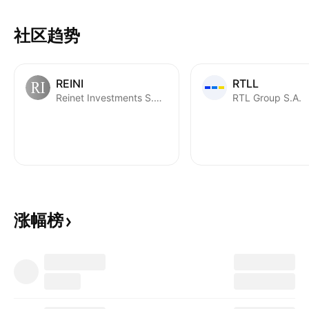
社区趋势
REINI
RTLL
Reinet Investments S.C.A.
RTL Group S.A.
涨幅榜