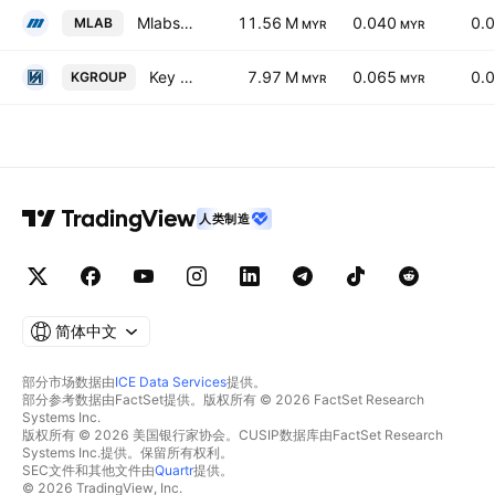
Mlabs Systems Bhd.
11.56 M
0.040
0.
MLAB
MYR
MYR
Key Alliance Group Berhad
7.97 M
0.065
0.
KGROUP
MYR
MYR
人类制造
简体中文
部分市场数据由
ICE Data Services
提供。
部分参考数据由FactSet提供。版权所有 © 2026 FactSet Research
Systems Inc.
版权所有 © 2026 美国银行家协会。CUSIP数据库由FactSet Research
Systems Inc.提供。保留所有权利。
SEC文件和其他文件由
Quartr
提供。
© 2026 TradingView, Inc.