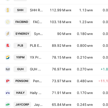
SHH Resources Holdings Bhd.
112.99 M
1.13
0.
SHH
MYR
MYR
FACB Industries Inc. Bhd.
103.18 M
1.23
0.
FACBIND
MYR
MYR
Synergy House Bhd
90 M
0.180
0.
SYNERGY
MYR
MYR
PLB Engineering Bhd.
89.92 M
0.800
0.
PLB
MYR
MYR
YX Precious Metals Bhd
78.15 M
0.210
0.
YXPM
MYR
MYR
GUH Holdings Bhd.
76.97 M
0.270
+1.
GUH
MYR
MYR
Pensonic Holdings Bhd.
73.97 M
0.480
−11.
PENSONI
MYR
MYR
Haily Group Bhd.
71.91 M
0.170
0.
HAILY
MYR
MYR
Jaycorp Berhad
65.84 M
0.245
0.
JAYCORP
MYR
MYR