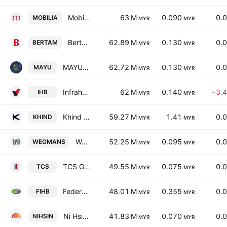
Mobilia Holdings Bhd
63 M
0.090
0.
MOBILIA
MYR
MYR
Bertam Alliance Bhd.
62.89 M
0.130
0.
BERTAM
MYR
MYR
MAYU GLOBAL GROUP Bhd
62.72 M
0.130
0.
MAYU
MYR
MYR
Infraharta Holdings Bhd.
62 M
0.140
−3.
IHB
MYR
MYR
Khind Holdings Bhd.
59.27 M
1.41
0.
KHIND
MYR
MYR
Wegmans Holdings Bhd.
52.25 M
0.095
0.
WEGMANS
MYR
MYR
TCS Group Holdings Bhd
49.55 M
0.075
0.
TCS
MYR
MYR
Federal International Holdings Bhd.
48.01 M
0.355
0.
FIHB
MYR
MYR
Ni Hsin Group Bhd
41.83 M
0.070
0.
NIHSIN
MYR
MYR