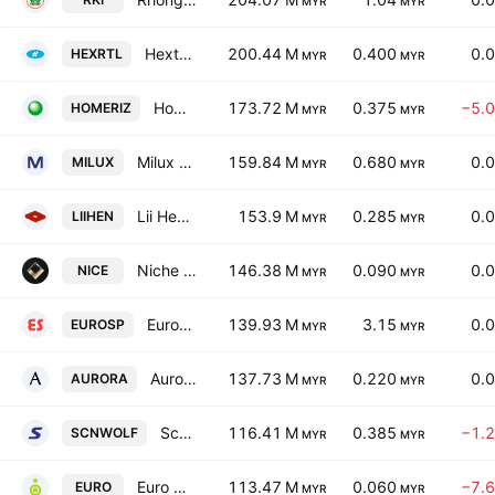
MYR
MYR
Hextar Retail Bhd
200.44 M
0.400
0.
HEXRTL
MYR
MYR
Homeritz Corp. Bhd.
173.72 M
0.375
−5.
HOMERIZ
MYR
MYR
Milux Corp. Bhd.
159.84 M
0.680
0.
MILUX
MYR
MYR
Lii Hen Industries Bhd.
153.9 M
0.285
0.
LIIHEN
MYR
MYR
Niche Capital Emas Holdings Bhd.
146.38 M
0.090
0.
NICE
MYR
MYR
Eurospan Holdings Bhd.
139.93 M
3.15
0.
EUROSP
MYR
MYR
Aurora Italia International Bhd.
137.73 M
0.220
0.
AURORA
MYR
MYR
Scanwolf Corp. Bhd.
116.41 M
0.385
−1.
SCNWOLF
MYR
MYR
Euro Holdings Bhd.
113.47 M
0.060
−7.
EURO
MYR
MYR