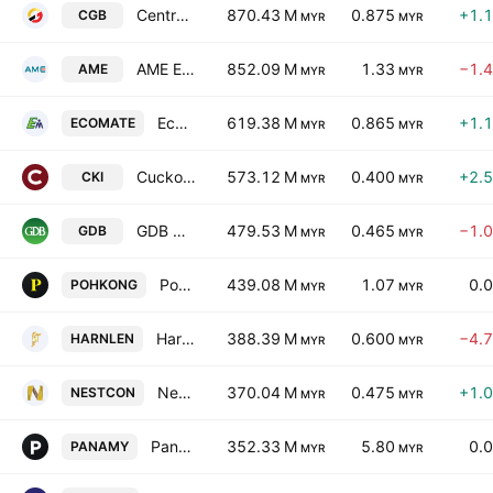
Central Global Bhd
870.43 M
0.875
+1.
CGB
MYR
MYR
AME Elite Consortium Berhad
852.09 M
1.33
−1.
AME
MYR
MYR
Ecomate Holdings Bhd.
619.38 M
0.865
+1.
ECOMATE
MYR
MYR
Cuckoo International (Mal) Bhd
573.12 M
0.400
+2.
CKI
MYR
MYR
GDB Holdings Bhd.
479.53 M
0.465
−1.
GDB
MYR
MYR
Poh Kong Holdings Bhd.
439.08 M
1.07
0.
POHKONG
MYR
MYR
Harn Len Corporation Bhd.
388.39 M
0.600
−4.
HARNLEN
MYR
MYR
Nestcon Bhd
370.04 M
0.475
+1.
NESTCON
MYR
MYR
Panasonic Manufacturing Malaysia Bhd.
352.33 M
5.80
0.
PANAMY
MYR
MYR