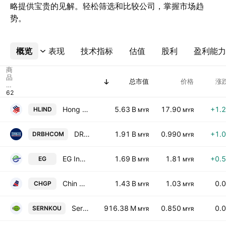
略提供宝贵的见解。轻松筛选和比较公司，掌握市场趋
势。
概览
更多
表现
技术指标
估值
股利
盈利能力
商
品
总市值
价格
涨跌
代
码
Hong Leong Industries Bhd.
5.63 B
17.90
+1.
HLIND
MYR
MYR
DRB-Hicom Bhd.
1.91 B
0.990
+1.
DRBHCOM
MYR
MYR
EG Industries Bhd.
1.69 B
1.81
+0.
EG
MYR
MYR
Chin Hin Group Property Bhd.
1.43 B
1.03
0.
CHGP
MYR
MYR
Sern Kou Resources Bhd.
916.38 M
0.850
0.
SERNKOU
MYR
MYR