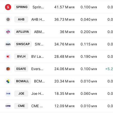
Spring Art Holdings Bhd
41.57 M
0.100
0.
SPRING
MYR
MYR
AHB Holdings Bhd.
36.73 M
0.040
0.
AHB
MYR
MYR
ABM Fujiya Bhd.
36 M
0.200
0.
AFUJIYA
MYR
MYR
SWS Capital Bhd.
34.76 M
0.115
0.
SWSCAP
MYR
MYR
BV Land Holdings Bhd.
28.48 M
0.190
0.
BVLH
MYR
MYR
Eversafe Rubber Bhd.
24.06 M
0.100
+5.
ESAFE
MYR
MYR
BCM Alliance Bhd.
20.34 M
0.010
0.
BCMALL
MYR
MYR
Joe Holding Bhd.
18.35 M
0.060
0.
JOE
MYR
MYR
CME Group Bhd.
12.09 M
0.010
0.
CME
MYR
MYR