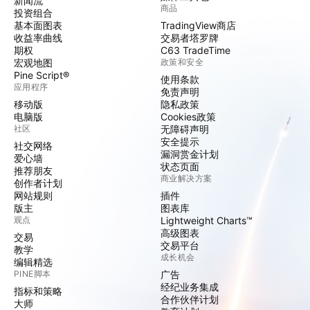
新闻流
商品
投资组合
基本面图表
TradingView商店
收益率曲线
交易者塔罗牌
期权
C63 TradeTime
宏观地图
政策和安全
Pine Script®
使用条款
应用程序
免责声明
移动版
隐私政策
电脑版
Cookies政策
社区
无障碍声明
安全提示
社交网络
漏洞赏金计划
爱心墙
状态页面
推荐朋友
商业解决方案
创作者计划
网站规则
插件
版主
图表库
观点
Lightweight Charts™
高级图表
交易
交易平台
教学
成长机会
编辑精选
PINE脚本
广告
经纪业务集成
指标和策略
合作伙伴计划
大师