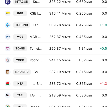
Kumpulan Kitacon Berhad
325.22 M
0.650
0.
KITACON
MYR
MYR
RGB International Bhd.
316.41 M
0.205
0.
RGB
MYR
MYR
Tan Chong Motor Holdings Bhd.
309.78 M
0.475
+1.
TCHONG
MYR
MYR
MGB Bhd
257.37 M
0.435
0.
MGB
MYR
MYR
Tomei Consolidated Bhd.
250.87 M
1.81
+0.
TOMEI
MYR
MYR
Yoong Onn Corp. Bhd.
241.15 M
1.52
0.
YOCB
MYR
MYR
Gagasan Nadi Cergas Bhd.
237.19 M
0.315
0.
NADIBHD
MYR
MYR
Inta Bina Group Bhd.
233.72 M
0.365
−1.
INTA
MYR
MYR
TAFI Industries Bhd.
218.59 M
0.580
0.
TAFI
MYR
MYR
Rhong Khen International Bhd
204.07 M
1.04
0.
RKI