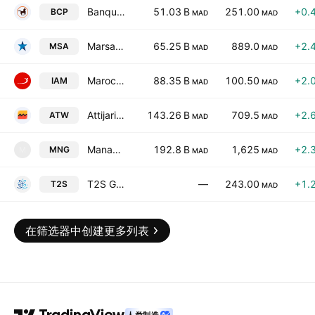
Banque Centrale Populaire SA
51.03 B
251.00
+0.
BCP
MAD
MAD
Marsa Maroc SA
65.25 B
889.0
+2.
MSA
MAD
MAD
Maroc Telecom SA
88.35 B
100.50
+2.
IAM
MAD
MAD
Attijariwafa Bank SA
143.26 B
709.5
+2.
ATW
MAD
MAD
Managem SA
192.8 B
1,625
+2.
MNG
M
MAD
MAD
T2S Group Holding TEMP
—
243.00
+1.
T2S
MAD
在筛选器中创建更多列表
人类制造