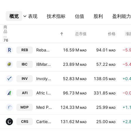
概览
更多
表现
技术指标
估值
股利
盈利能力
商
品
总市值
价格
涨
代
码
Rebab Company SA Limited
16.59 M
94.01
−5.
REB
MAD
MAD
IBMaroc.com
23.89 M
57.22
−5.
IBC
MAD
MAD
Involys SA
52.83 M
138.05
+0.
INV
MAD
MAD
Afric Industries SA
96.73 M
331.85
−0.
AFI
MAD
MAD
Med Paper SA
124.33 M
25.99
+1.
MDP
MAD
MAD
Cartier Saada SA
131.62 M
25.00
+2.
CRS
MAD
MAD