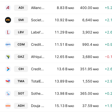
Alliances Developpement Immobiliere (Ste) SA
8.83 B
400.00
+5.
ADI
MAD
MAD
Societe Metallurgique d'Imiter SA
10.92 B
6,640
+2.
SMI
MAD
MAD
Label'Vie SA
11.29 B
3,902
+2.
LBV
MAD
MAD
Credit du Maroc (Ste) SA
11.51 B
990.4
+0.
CDM
MAD
MAD
Afriquia Gaz
12.65 B
3,680
−0.
GAZ
MAD
MAD
Credit Immobilier et Hotelier SA
13.6 B
351.95
+2.
CIH
MAD
MAD
TotalEnergies Marketing Maroc
13.89 B
1,550
+2.
TMA
MAD
MAD
Sothema
13.98 B
365.00
+0.
SOT
MAD
MAD
Douja Promotion Groupe Addoha SA
15.13 B
37.59
+1.
ADH
MAD
MAD