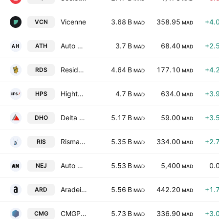
Vicenne
3.68 B
358.95
+4.
VCN
MAD
MAD
Auto Hall SA
3.7 B
68.40
+2.
ATH
MAD
MAD
Residences Dar Saada S.A.
4.64 B
177.10
+4.
RDS
MAD
MAD
Hightech Payment Systems SA
4.7 B
634.0
+3.
HPS
MAD
MAD
Delta Holding SA
5.17 B
59.00
+3.
DHO
MAD
MAD
Risma SA
5.35 B
334.00
+2.
RIS
MAD
MAD
Auto Nejma
5.53 B
5,400
0.
NEJ
MAD
MAD
Aradei Capital SA
5.56 B
442.20
+1.
ARD
MAD
MAD
CMGP GROUP
5.73 B
336.90
+3.
CMG
MAD
MAD