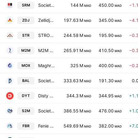
Societe de Realisations Mecaniques SA
144 M
450.00
−1.
SRM
MAD
MAD
Zellidja (Ste) SA
197.63 M
345.00
−4.
ZDJ
MAD
MAD
STROC Industrie SA
244.58 M
195.90
−0.
STR
MAD
MAD
M2M Group SA
265.91 M
410.50
−0.
M2M
MAD
MAD
Maghreb Oxygene SA
325 M
400.00
−0.
MOX
MAD
MAD
Societe Immobiliere Balima SA
333.63 M
191.30
0.
BAL
MAD
MAD
Disty Technologies SA
344.3 M
344.95
+1.
DYT
MAD
MAD
Societe Maghrebine de Monetique SA
386.55 M
476.00
+1.
S2M
MAD
MAD
Fenie Brossette (Ste) SA
549.69 M
382.00
+7.
FBR
MAD
MAD