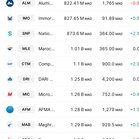
Aluminium du Maroc
822.41 M
1,765
−0.
ALM
MAD
MAD
Immorente Invest SA
827.65 M
91.89
+0.
IMO
MAD
MAD
Nationale d'Electrolyse et de Petrochimie (Ste) SA
873.6 M
364.00
+2.
SNP
MAD
MAD
Maroc Leasing SA
1.01 B
365.00
0.
MLE
MAD
MAD
Compagnie de Transport au Maroc SA
1.1 B
900.0
+2.
CTM
MAD
MAD
DARI Couspate S.A. Class A
1.25 B
4,200
0.
DRI
MAD
MAD
Microdata SA
1.26 B
752.0
+0.
MIC
MAD
MAD
AFMA SA
1.28 B
1,279
+1.
AFM
MAD
MAD
Maghrebail SA
1.29 B
929.5
+0.
MAB
MAD
MAD