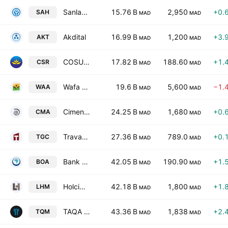
Sanlam Maroc
15.76 B
2,950
+0.
SAH
MAD
MAD
Akdital
16.99 B
1,200
+3.
AKT
MAD
MAD
COSUMAR SA
17.82 B
188.60
+1.
CSR
MAD
MAD
Wafa Assurance SA
19.6 B
5,600
−1.
WAA
MAD
MAD
Ciments du Maroc SA
24.25 B
1,680
+0.
CMA
MAD
MAD
Travaux Generaux de Construction de Casablanca S.A.
27.36 B
789.0
+0.
TGC
MAD
MAD
Bank of Africa SA
42.05 B
190.90
+1.
BOA
MAD
MAD
Holcim Maroc S.A
42.18 B
1,800
+1.
LHM
MAD
MAD
TAQA Morocco SA
43.36 B
1,838
+2.
TQM
MAD
MAD