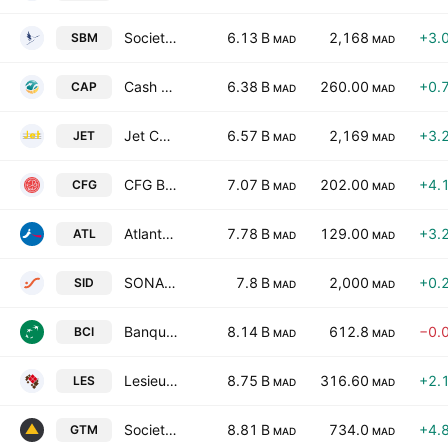
Societe des Boissons du Maroc SA
6.13 B
2,168
+3.
SBM
MAD
MAD
Cash plus S.A
6.38 B
260.00
+0.
CAP
MAD
MAD
Jet Contractors SA
6.57 B
2,169
+3.
JET
MAD
MAD
CFG Bank SA Class A
7.07 B
202.00
+4.
CFG
MAD
MAD
AtlantaSanad
7.78 B
129.00
+3.
ATL
MAD
MAD
SONASID SA
7.8 B
2,000
+0.
SID
MAD
MAD
Banque Marocaine pour le Commerce et l'Industrie
8.14 B
612.8
−0.
BCI
MAD
MAD
Lesieur Cristal SA
8.75 B
316.60
+2.
LES
MAD
MAD
Societe Generale des Travaux du Maroc
8.81 B
734.0
+4.
GTM
MAD
MAD