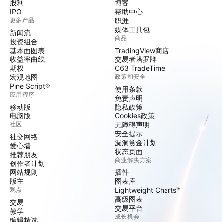
股利
博客
IPO
帮助中心
更多产品
职涯
媒体工具包
新闻流
商品
投资组合
基本面图表
TradingView商店
收益率曲线
交易者塔罗牌
期权
C63 TradeTime
宏观地图
政策和安全
Pine Script®
使用条款
应用程序
免责声明
移动版
隐私政策
电脑版
Cookies政策
社区
无障碍声明
安全提示
社交网络
漏洞赏金计划
爱心墙
状态页面
推荐朋友
商业解决方案
创作者计划
网站规则
插件
版主
图表库
观点
Lightweight Charts™
高级图表
交易
交易平台
教学
成长机会
编辑精选