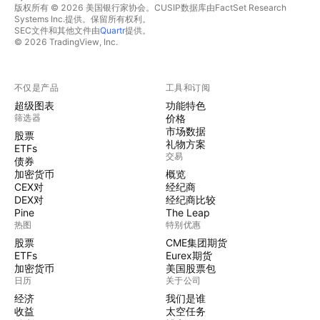
版权所有 © 2026 美国银行家协会。CUSIP数据库由FactSet Research
Systems Inc.提供。保留所有权利。
SEC文件和其他文件由
Quartr
提供。
© 2026 TradingView, Inc.
不仅是产品
工具和订阅
超级图表
功能特色
筛选器
价格
市场数据
股票
礼物方案
ETFs
交易
债券
加密货币
概览
CEX对
经纪商
DEX对
经纪商比较
Pine
The Leap
热图
特别优惠
股票
CME集团期货
ETFs
Eurex期货
加密货币
美国股票包
日历
关于公司
经济
我们是谁
收益
太空任务