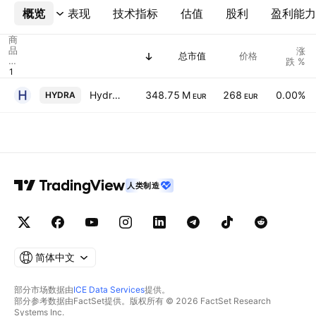
概览
更多
表现
技术指标
估值
股利
盈利能力
商
品
涨
总市值
价格
代
跌 %
码
Hydratec Industries NV
348.75 M
268
0.00%
HYDRA
EUR
EUR
人类制造
简体中文
部分市场数据由
ICE Data Services
提供。
部分参考数据由FactSet提供。版权所有 © 2026 FactSet Research
Systems Inc.