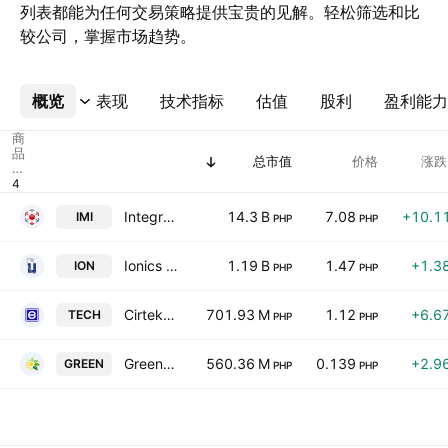
列表都能为任何交易策略提供宝贵的见解。轻松筛选和比
较公司，掌握市场趋势。
概览
更多
表现
技术指标
估值
股利
盈利能力
商
品
总市值
价格
涨跌
代
码
Integrated Micro-Electronics, Inc.
14.3 B
7.08
+10.1
IMI
PHP
PHP
Ionics Inc.
1.19 B
1.47
+1.3
ION
PHP
PHP
Cirtek Holdings Philippines Corporation
701.93 M
1.12
+6.6
TECH
PHP
PHP
Greenergy Holdings Incorporated
560.36 M
0.139
+2.9
GREEN
PHP
PHP