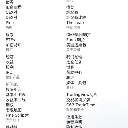
债券
加密货币
概览
CEX对
经纪商
DEX对
经纪商比较
Pine
The Leap
热图
特别优惠
股票
CME集团期货
ETFs
Eurex期货
加密货币
美国股票包
日历
关于公司
经济
我们是谁
收益
太空任务
股利
博客
IPO
帮助中心
更多产品
职涯
媒体工具包
新闻流
商品
投资组合
基本面图表
TradingView商店
收益率曲线
交易者塔罗牌
期权
C63 TradeTime
宏观地图
政策和安全
Pine Script®
使用条款
应用程序
免责声明
移动版
隐私政策