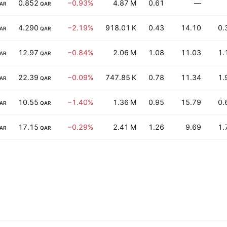
0.852
−0.93%
4.87 M
0.61
—
AR
QAR
4.290
−2.19%
918.01 K
0.43
14.10
0.
AR
QAR
12.97
−0.84%
2.06 M
1.08
11.03
1.
AR
QAR
22.39
−0.09%
747.85 K
0.78
11.34
1.
AR
QAR
10.55
−1.40%
1.36 M
0.95
15.79
0.
AR
QAR
17.15
−0.29%
2.41 M
1.26
9.69
1.
AR
QAR