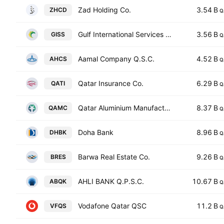
Zad Holding Co.
3.54 B
ZHCD
Q
Gulf International Services QSC
3.56 B
GISS
Q
Aamal Company Q.S.C.
4.52 B
AHCS
Q
Qatar Insurance Co.
6.29 B
QATI
Q
Qatar Aluminium Manufacturing Company
8.37 B
QAMC
Q
Doha Bank
8.96 B
DHBK
Q
Barwa Real Estate Co.
9.26 B
BRES
Q
AHLI BANK Q.P.S.C.
10.67 B
ABQK
Q
Vodafone Qatar QSC
11.2 B
VFQS
Q