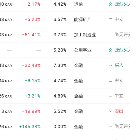
强烈买入
00
−2.17%
4.42%
运输
QAR
中立
98
−5.20%
6.57%
能源矿产
QAR
尚无评分
03
−51.41%
3.73%
加工制造业
QAR
强烈买入
—
—
5.28%
公用事业
买入
43
−30.48%
7.30%
金融
QAR
中立
84
+6.15%
4.74%
金融
QAR
中立
26
+3.21%
4.89%
金融
QAR
卖出
13
−19.99%
5.52%
金融
QAR
尚无评分
26
+145.38%
0.00%
金融
QAR