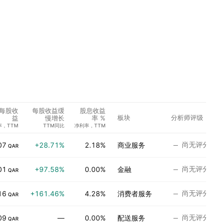
每股收
每股收益缓
股息收益
板块
分析师评级
益
慢增长
率 %
率，TTM
TTM同比
净利率，TTM
尚无评分
07
+28.71%
2.18%
商业服务
QAR
尚无评分
01
+97.58%
0.00%
金融
QAR
尚无评分
16
+161.46%
4.28%
消费者服务
QAR
尚无评分
09
—
0.00%
配送服务
QAR