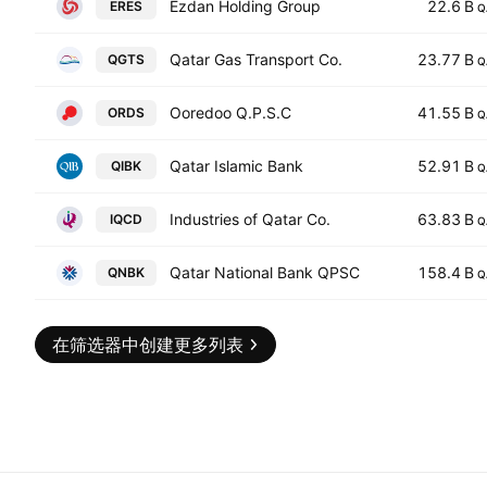
Ezdan Holding Group
22.6 B
ERES
Q
Qatar Gas Transport Co.
23.77 B
QGTS
Q
Ooredoo Q.P.S.C
41.55 B
ORDS
Q
Qatar Islamic Bank
52.91 B
QIBK
Q
Industries of Qatar Co.
63.83 B
IQCD
Q
Qatar National Bank QPSC
158.4 B
QNBK
Q
在筛选器中创建更多列表