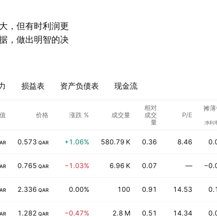
大，但有时利润更
据，做出明智的决
力
损益表
资产负债表
现金流
相对
摊薄
值
价格
涨跌 %
成交量
成交
P/E
量
净利
0.573
+1.06%
580.79 K
0.36
8.46
0.
AR
QAR
0.765
−1.03%
6.96 K
0.07
—
−0.
AR
QAR
2.336
0.00%
100
0.91
14.53
0.
AR
QAR
1.282
−0.47%
2.8 M
0.51
14.34
0.
AR
QAR