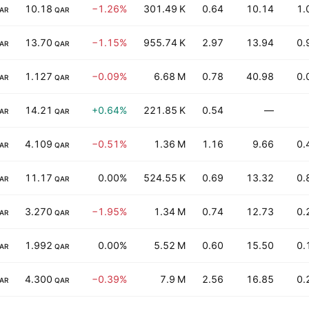
10.18
−1.26%
301.49 K
0.64
10.14
1.
AR
QAR
13.70
−1.15%
955.74 K
2.97
13.94
0.
AR
QAR
1.127
−0.09%
6.68 M
0.78
40.98
0.
AR
QAR
14.21
+0.64%
221.85 K
0.54
—
AR
QAR
4.109
−0.51%
1.36 M
1.16
9.66
0.
AR
QAR
11.17
0.00%
524.55 K
0.69
13.32
0.
AR
QAR
3.270
−1.95%
1.34 M
0.74
12.73
0.
AR
QAR
1.992
0.00%
5.52 M
0.60
15.50
0.
AR
QAR
4.300
−0.39%
7.9 M
2.56
16.85
0.
AR
QAR