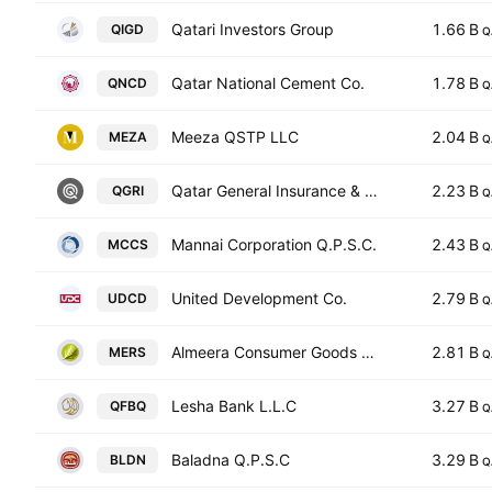
Qatari Investors Group
1.66 B
QIGD
Q
Qatar National Cement Co.
1.78 B
QNCD
Q
Meeza QSTP LLC
2.04 B
MEZA
Q
Qatar General Insurance & Reinsurance Company Q.P.S.C.
2.23 B
QGRI
Q
Mannai Corporation Q.P.S.C.
2.43 B
MCCS
Q
United Development Co.
2.79 B
UDCD
Q
Almeera Consumer Goods Co. QSC
2.81 B
MERS
Q
Lesha Bank L.L.C
3.27 B
QFBQ
Q
Baladna Q.P.S.C
3.29 B
BLDN
Q