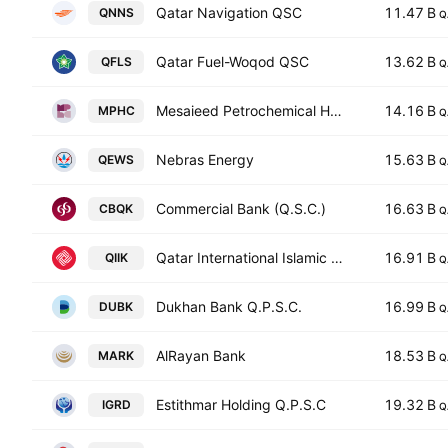
Qatar Navigation QSC
11.47 B
QNNS
Q
Qatar Fuel-Woqod QSC
13.62 B
QFLS
Q
Mesaieed Petrochemical Holding Company Q.S.C.
14.16 B
MPHC
Q
Nebras Energy
15.63 B
QEWS
Q
Commercial Bank (Q.S.C.)
16.63 B
CBQK
Q
Qatar International Islamic Bank
16.91 B
QIIK
Q
Dukhan Bank Q.P.S.C.
16.99 B
DUBK
Q
AlRayan Bank
18.53 B
MARK
Q
Estithmar Holding Q.P.S.C
19.32 B
IGRD
Q