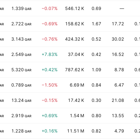
1.339
−0.07%
546.12 K
0.69
—
AR
QAR
2.722
−0.69%
158.62 K
1.67
17.72
0.
AR
QAR
3.143
−0.76%
424.32 K
0.52
30.02
0.
AR
QAR
2.549
+7.83%
37.04 K
0.42
16.52
0.
AR
QAR
5.320
+0.42%
787.62 K
1.09
8.78
0.
AR
QAR
0.789
−1.50%
6.69 M
0.84
6.47
0.
AR
QAR
13.24
−0.15%
17.42 K
0.30
21.08
0.
AR
QAR
2.919
+0.69%
1.54 M
0.80
13.55
0.
AR
QAR
1.228
+0.16%
11.51 M
0.82
4.79
0.
AR
QAR