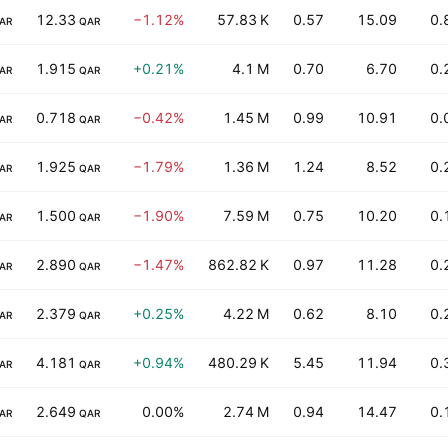
12.33
−1.12%
57.83 K
0.57
15.09
0.
AR
QAR
1.915
+0.21%
4.1 M
0.70
6.70
0.
AR
QAR
0.718
−0.42%
1.45 M
0.99
10.91
0.
AR
QAR
1.925
−1.79%
1.36 M
1.24
8.52
0.
AR
QAR
1.500
−1.90%
7.59 M
0.75
10.20
0.
AR
QAR
2.890
−1.47%
862.82 K
0.97
11.28
0.
AR
QAR
2.379
+0.25%
4.22 M
0.62
8.10
0.
AR
QAR
4.181
+0.94%
480.29 K
5.45
11.94
0.
AR
QAR
2.649
0.00%
2.74 M
0.94
14.47
0.
AR
QAR