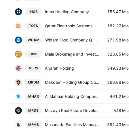
Inma Holding Company
155.47 M
IHGS
Q
Qatar Electronic Systems Co. (Techno Q) QPSC
182.27 M
TQES
Q
Widam Food Company Q. S. C
271.98 M
WDAM
Q
Dlala Brokerage and Investment Holding Company
323.85 M
DBIS
Q
Alijarah Holding
349.33 M
NLCS
Q
Mekdam Holding Group Company
366.86 M
MKDM
Q
Al Mahhar Holding Company QPSC
461.2 M
MHAR
Q
Mazaya Real Estate Development Company
548 M
MRDS
Q
Mosanada Facilities Management Services Q.P.S.C.
591.43 M
MFMS
Q