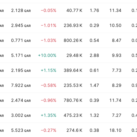
2.128
−0.05%
40.77 K
1.76
11.34
0.
AR
QAR
2.945
−1.01%
236.93 K
0.29
10.50
0.
AR
QAR
0.771
−1.03%
800.26 K
0.54
8.47
0.
AR
QAR
5.171
+10.00%
29.48 K
2.88
9.93
0.
AR
QAR
2.195
+1.15%
389.64 K
0.61
7.73
0.
AR
QAR
7.922
−0.58%
235.53 K
1.47
8.29
0.
AR
QAR
2.474
−0.96%
780.76 K
0.39
11.74
0.
AR
QAR
3.002
+1.35%
475.23 K
1.32
7.27
0.
AR
QAR
5.523
−0.27%
274.6 K
0.38
18.10
0.
AR
QAR