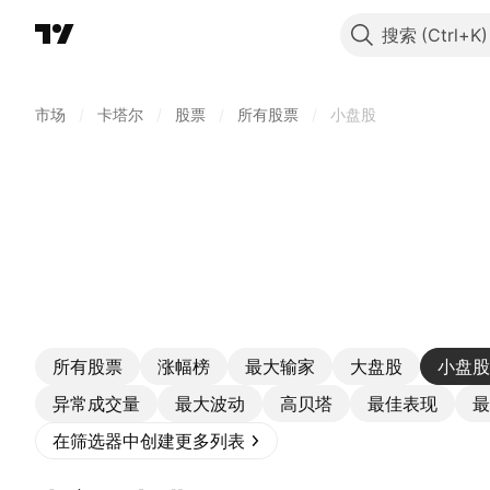
搜索
市场
/
卡塔尔
/
股票
/
所有股票
/
小盘股
所有股票
涨幅榜
最大输家
大盘股
小盘股
异常成交量
最大波动
高贝塔
最佳表现
最
在筛选器中创建更多列表