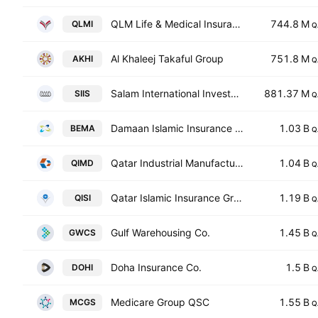
QLM Life & Medical Insurance Company QPSC
744.8 M
QLMI
Q
Al Khaleej Takaful Group
751.8 M
AKHI
Q
Salam International Investment Ltd.
881.37 M
SIIS
Q
Damaan Islamic Insurance Company (Beema)
1.03 B
BEMA
Q
Qatar Industrial Manufacturing Co.
1.04 B
QIMD
Q
Qatar Islamic Insurance Group
1.19 B
QISI
Q
Gulf Warehousing Co.
1.45 B
GWCS
Q
Doha Insurance Co.
1.5 B
DOHI
Q
Medicare Group QSC
1.55 B
MCGS
Q