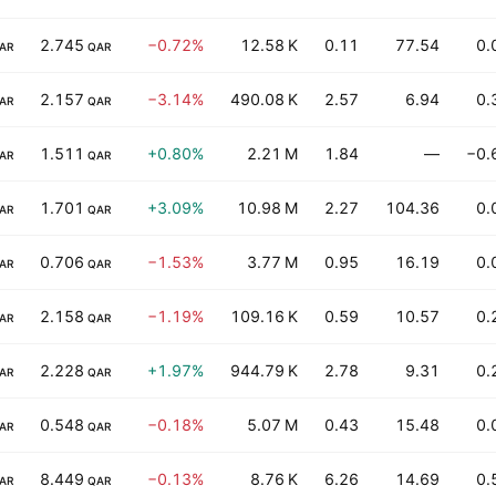
2.745
−0.72%
12.58 K
0.11
77.54
0.
AR
QAR
2.157
−3.14%
490.08 K
2.57
6.94
0.
AR
QAR
1.511
+0.80%
2.21 M
1.84
—
−0.
AR
QAR
1.701
+3.09%
10.98 M
2.27
104.36
0.
AR
QAR
0.706
−1.53%
3.77 M
0.95
16.19
0.
AR
QAR
2.158
−1.19%
109.16 K
0.59
10.57
0.
AR
QAR
2.228
+1.97%
944.79 K
2.78
9.31
0.
AR
QAR
0.548
−0.18%
5.07 M
0.43
15.48
0.
AR
QAR
8.449
−0.13%
8.76 K
6.26
14.69
0.
AR
QAR