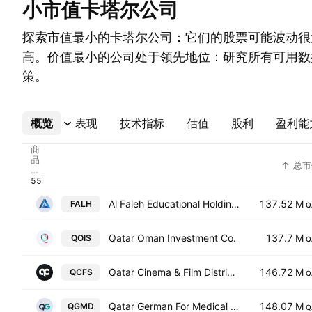
小市值卡塔尔公司
探索市值最小的卡塔尔公司：它们的股票可能波动很
高。价值最小的公司处于领先地位：研究所有可用数
策。
概览
更多
表现
技术指标
估值
股利
盈利能
商
品
总市
代
码
Al Faleh Educational Holding Co.
137.52 M
FALH
Q
Qatar Oman Investment Co.
137.7 M
QOIS
Q
Qatar Cinema & Film Distribution Co.
146.72 M
QCFS
Q
Qatar German For Medical Devices
148.07 M
QGMD
Q