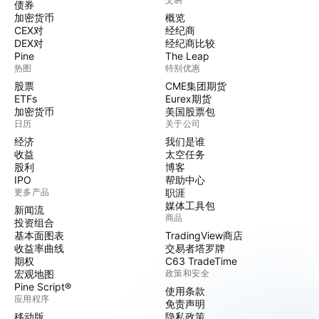
债券
加密货币
概览
CEX对
经纪商
DEX对
经纪商比较
Pine
The Leap
热图
特别优惠
股票
CME集团期货
ETFs
Eurex期货
加密货币
美国股票包
日历
关于公司
经济
我们是谁
收益
太空任务
股利
博客
IPO
帮助中心
更多产品
职涯
媒体工具包
新闻流
商品
投资组合
基本面图表
TradingView商店
收益率曲线
交易者塔罗牌
期权
C63 TradeTime
宏观地图
政策和安全
Pine Script®
使用条款
应用程序
免责声明
移动版
隐私政策