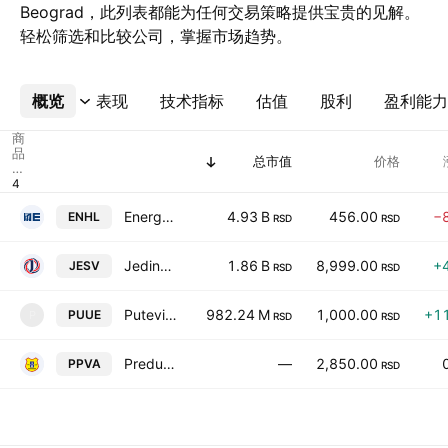
Beograd，此列表都能为任何交易策略提供宝贵的见解。
轻松筛选和比较公司，掌握市场趋势。
概览
更多
表现
技术指标
估值
股利
盈利能力
商
品
总市值
价格
代
码
Energoprojekt Holding ad Beograd
4.93 B
456.00
−
ENHL
RSD
RSD
Jedinstvo AD Sevojno
1.86 B
8,999.00
+
JESV
RSD
RSD
Putevi AD
982.24 M
1,000.00
+1
PUUE
P
RSD
RSD
Preduzece za puteve Valjevo AD
—
2,850.00
PPVA
RSD