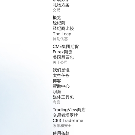
礼物方案
交易
概览
经纪商
经纪商比较
The Leap
特别优惠
CME集团期货
Eurex期货
美国股票包
关于公司
我们是谁
太空任务
博客
帮助中心
职涯
媒体工具包
商品
TradingView商店
交易者塔罗牌
C63 TradeTime
政策和安全
使用条款