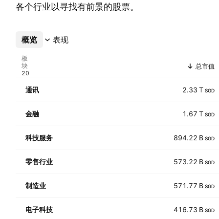
各个行业以寻找有前景的股票。
概览
更多
表现
板
块
总市值
通讯
2.33 T
SGD
金融
1.67 T
SGD
科技服务
894.22 B
SGD
零售行业
573.22 B
SGD
制造业
571.77 B
SGD
电子科技
416.73 B
SGD