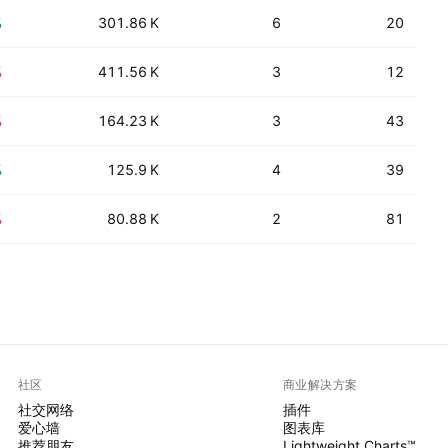
%
301.86 K
6
20
%
411.56 K
3
12
%
164.23 K
3
43
%
125.9 K
4
39
%
80.88 K
2
81
社区
商业解决方案
社交网络
插件
爱心墙
图表库
推荐朋友
Lightweight Charts™