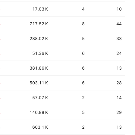
%
17.03 K
4
10
%
717.52 K
8
44
%
288.02 K
5
33
%
51.36 K
6
24
%
381.86 K
6
13
%
503.11 K
6
28
%
57.07 K
2
14
%
140.88 K
5
29
%
603.1 K
2
13